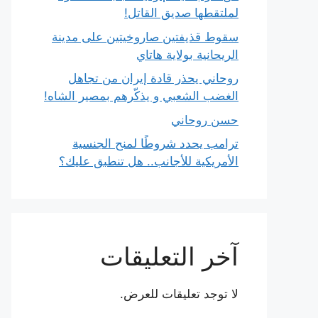
لملتقطها صديق القاتل!
سقوط قذيفتين صاروخيتين على مدينة
الريحانية بولاية هاتاي
روحاني يحذر قادة إيران من تجاهل
الغضب الشعبي و يذكّرهم بمصير الشاه!
حسن روحاني
ترامب يحدد شروطًا لمنح الجنسية
الأمريكية للأجانب.. هل تنطبق عليك؟
آخر التعليقات
لا توجد تعليقات للعرض.