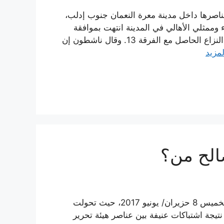
لعناصرها داخل مدينة معرة النعمان جنوب إدلب،
 وممثلي الأهالي في المدينة انتهت بموافقة
تحرير الشام على الانسحاب وتجنيب المعرة والمدنيين فيها النزاع الحاصل مع الفرقة 13. وقال ناشطون إن
لمزيد
صالح من؟
بدأت شرارة اقتتال جديد بين فصائل المعارضة مساء يوم الخميس 8 حزيران/ يونيو 2017، حيث تحولت
يجة اشتباكات عنيفة بين عناصر هيئة تحرير