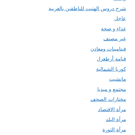
شرح دروس الهتيت للناطقين بالعربية
عاجل
غذاء و صحة
غير مصنف
فيتامينات ومعادن
قيامة أرطغرل
كوريا الشمالية
مانشيت
مجتمع و ميديا
مختارات الصحف
مرآة الاقتصاد
مرآة البلد
مرآة الثورة