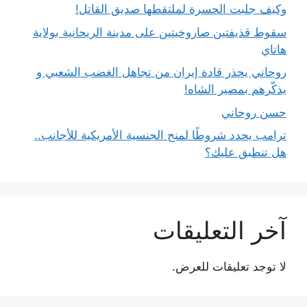
وكيف جلبت الحسرة لملتقطها صديق القاتل!
سقوط قذيفتين صاروخيتين على مدينة الريحانية بولاية
هاتاي
روحاني يحذر قادة إيران من تجاهل الغضب الشعبي و
يذكّرهم بمصير الشاه!
حسن روحاني
ترامب يحدد شروطًا لمنح الجنسية الأمريكية للأجانب..
هل تنطبق عليك؟
آخر التعليقات
لا توجد تعليقات للعرض.