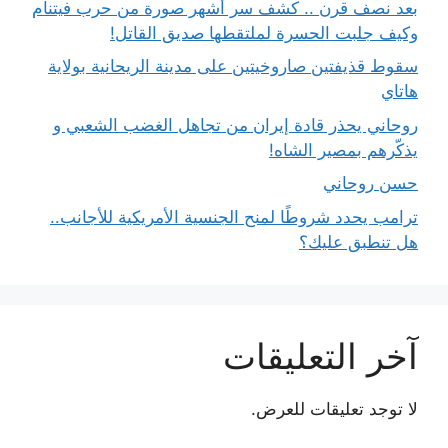
بعد نصف قرن .. كشف سر أشهر صورة من حرب فيتنام
وكيف جلبت الحسرة لملتقطها صديق القاتل!
سقوط قذيفتين صاروخيتين على مدينة الريحانية بولاية
هاتاي
روحاني يحذر قادة إيران من تجاهل الغضب الشعبي و
يذكّرهم بمصير الشاه!
حسن روحاني
ترامب يحدد شروطًا لمنح الجنسية الأمريكية للأجانب..
هل تنطبق عليك؟
آخر التعليقات
لا توجد تعليقات للعرض.