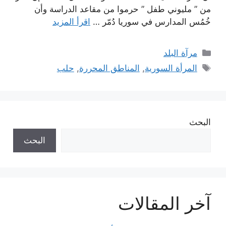
من ” مليوني طفل ” حرموا من مقاعد الدراسة وأن
خُمُس المدارس في سوريا دُمّر …
اقرأ المزيد
التصنيفات
مرآة البلد
الوسوم
المرأة السورية
,
المناطق المحررة
,
حلب
البحث
البحث
آخر المقالات