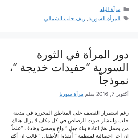
التصنيفات
مرآة البلد
الوسوم
المرأة السورية
,
ريف حلب الشمالي
دور المرأة في الثورة
السورية “حفيدات خديجة “،
نموذجاً
أكتوبر 7, 2016
بقلم
مرآة سوريا
رغم استمرار القصف على المناطق المحررة في مدينة
حلب وانتشار صوت الرصاص في كل مكان لا يزال هناك
من يحمل همّ اعادة بناء جيلٍ ” واعٍ وصحيّ وهادف “علماً
ان آخر احصائية لمنظمة ” أنقذوا الأطفال ” قالت إن أكثر