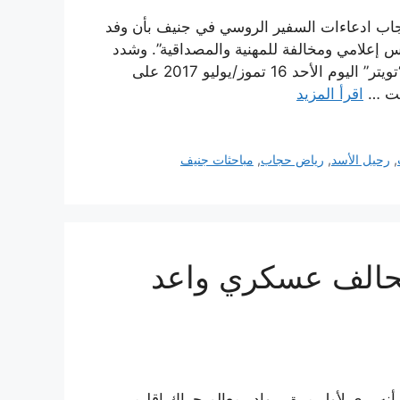
 حجاب ادعاءات السفير الروسي في جنيف بأن وفد
يس إعلامي ومخالفة للمهنية والمصداقية”. وشدد
حجاب في عدة تغريدات له على موقع التواصل الاجتماعي “تويتر” اليوم الأحد 16 تموز/يوليو 2017 على
خت …
اقرأ المزيد
,
رحيل الأسد
,
رياض حجاب
,
مباحثات جنيف
تحالف عسكري واعد
أنه يرى لأول مرة , بوادر معالم حراك إقليمي