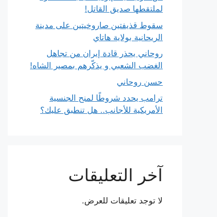
لملتقطها صديق القاتل!
سقوط قذيفتين صاروخيتين على مدينة
الريحانية بولاية هاتاي
روحاني يحذر قادة إيران من تجاهل
الغضب الشعبي و يذكّرهم بمصير الشاه!
حسن روحاني
ترامب يحدد شروطًا لمنح الجنسية
الأمريكية للأجانب.. هل تنطبق عليك؟
آخر التعليقات
لا توجد تعليقات للعرض.