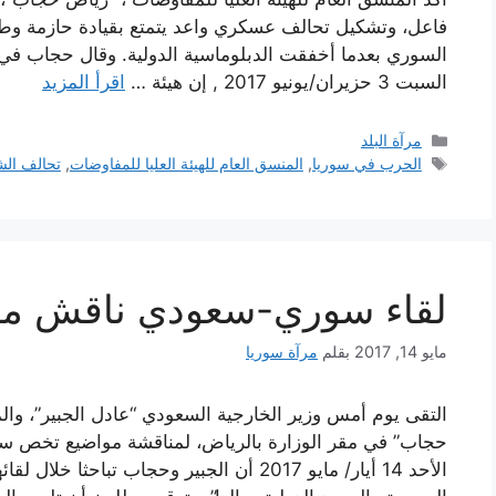
فاعل، وتشكيل تحالف عسكري واعد يتمتع بقيادة حازمة وط
السوري بعدما أخفقت الدبلوماسية الدولية. وقال حجاب في
السبت 3 حزيران/يونيو 2017 , إن هيئة …
اقرأ المزيد
التصنيفات
مرآة البلد
الوسوم
الحرب في سوريا
,
المنسق العام للهيئة العليا للمفاوضات
,
تحالف الش
لقاء سوري-سعودي ناقش مج
مايو 14, 2017
بقلم
مرآة سوريا
التقى يوم أمس وزير الخارجية السعودي “عادل الجبير”، والم
حجاب” في مقر الوزارة بالرياض، لمناقشة مواضيع تخص سوريا
الأحد 14 أيار/ مايو 2017 أن الجبير وحجاب ت