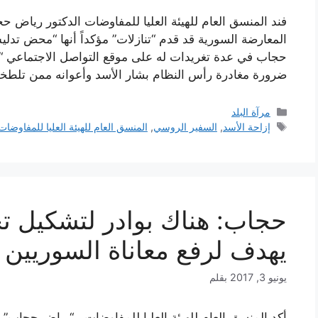
فند المنسق العام للهيئة العليا للمفاوضات الدكتور رياض
المعارضة السورية قد قدم “تنازلات” مؤكداً أنها “محض تدل
ضرورة مغادرة رأس النظام بشار الأسد وأعوانه ممن تلط
التصنيفات
مرآة البلد
الوسوم
إزاحة الأسد
,
السفير الروسي
,
المنسق العام للهيئة العليا للمفاوضات
حجاب: هناك بوادر لتشكيل 
يهدف لرفع معاناة السوريين
يونيو 3, 2017
بقلم
أكد المنسق العام للهيئة العليا للمفاوضات ، “رياض حجاب”، 