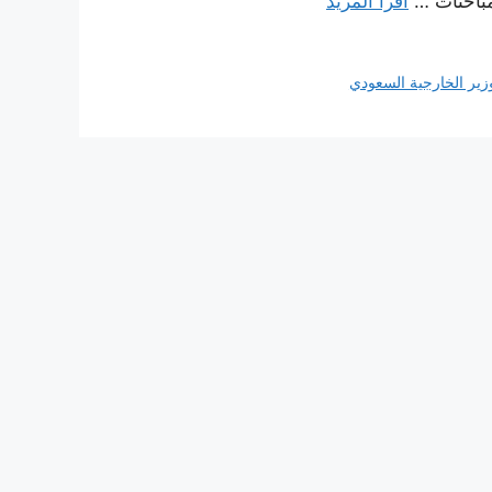
لمباحثات …
اقرأ المزيد
زير الخارجية السعودي