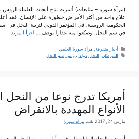
(مرآة سوريا – متابعات) أثمرت نتاج أبحاث العلماء الروس
علاج واحد من أكثر الأمراض خطورة على الإنسان. فقد أعلن
الحكومية الروسية، في المؤتمر الدولي لتربية النحل في
في سم النحل، وصنّعوا منه عقارا يوقف …
اقرأ المزيد
التصنيفات
أخبار متفرقة
,
مرآة سوريا العلمي
الوسوم
السرطان
,
النحل
,
دواء
,
روسيا
,
سم النحل
أمريكا تدرج نوعا من النحل ا
الأنواع المهددة بالانقراض
مارس 24, 2017
بقلم
مرآة سوريا
أصبحت النحلة الطنانة المرقطة أول نوع من النحل البري با