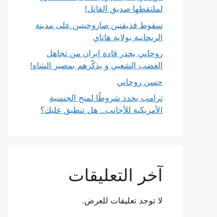
لملتقطها صديق القاتل!
سقوط قذيفتين صاروخيتين على مدينة
الريحانية بولاية هاتاي
روحاني يحذر قادة إيران من تجاهل
الغضب الشعبي و يذكّرهم بمصير الشاه!
حسن روحاني
ترامب يحدد شروطًا لمنح الجنسية
الأمريكية للأجانب.. هل تنطبق عليك؟
آخر التعليقات
لا توجد تعليقات للعرض.