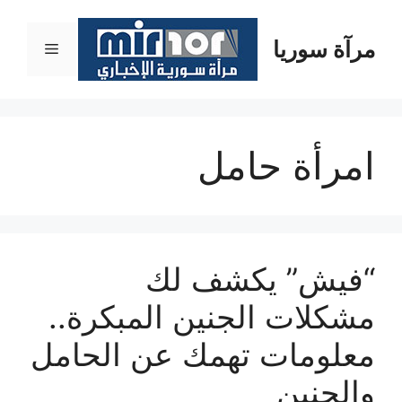
نتقل
لى
مرآة سوريا
القائمة
لمحتوى
امرأة حامل
“فيش” يكشف لك
مشكلات الجنين المبكرة..
معلومات تهمك عن الحامل
والجنين