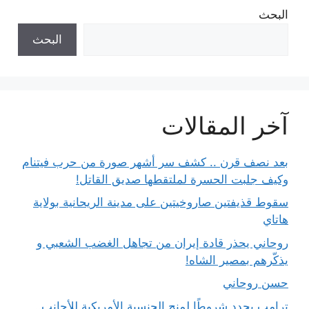
البحث
البحث
آخر المقالات
بعد نصف قرن .. كشف سر أشهر صورة من حرب فيتنام
وكيف جلبت الحسرة لملتقطها صديق القاتل!
سقوط قذيفتين صاروخيتين على مدينة الريحانية بولاية
هاتاي
روحاني يحذر قادة إيران من تجاهل الغضب الشعبي و
يذكّرهم بمصير الشاه!
حسن روحاني
ترامب يحدد شروطًا لمنح الجنسية الأمريكية للأجانب..