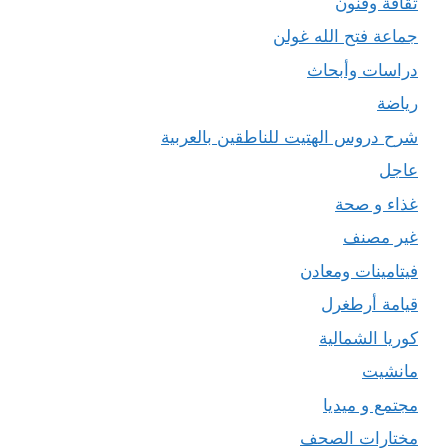
ثقافة وفنون
جماعة فتح الله غولن
دراسات وأبحاث
رياضة
شرح دروس الهتيت للناطقين بالعربية
عاجل
غذاء و صحة
غير مصنف
فيتامينات ومعادن
قيامة أرطغرل
كوريا الشمالية
مانشيت
مجتمع و ميديا
مختارات الصحف