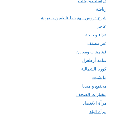
دراسات وأبحاث
رياضة
شرح دروس الهتيت للناطقين بالعربية
عاجل
غذاء و صحة
غير مصنف
فيتامينات ومعادن
قيامة أرطغرل
كوريا الشمالية
مانشيت
مجتمع و ميديا
مختارات الصحف
مرآة الاقتصاد
مرآة البلد