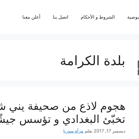
وصية
الشروط و الأحكام
اتصل بنا
أعلن معنا
بلدة الكرامة
حث
هجوم لاذع من صحيفة يني شفق
تخبّئ البغدادي و تؤسس جيشً
ديسمبر 17, 2017
بقلم
مرآة سوريا