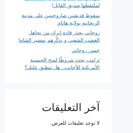
لملتقطها صديق القاتل!
سقوط قذيفتين صاروخيتين على مدينة
الريحانية بولاية هاتاي
روحاني يحذر قادة إيران من تجاهل
الغضب الشعبي و يذكّرهم بمصير الشاه!
حسن روحاني
ترامب يحدد شروطًا لمنح الجنسية
الأمريكية للأجانب.. هل تنطبق عليك؟
آخر التعليقات
لا توجد تعليقات للعرض.