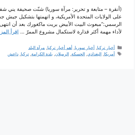
(أنقرة – متابعة و تحرير: مرآة سوريا) شنّت صحيفة يني شفق 
على الولايات المتحدة الأمريكية، و اتهمتها بتشكيل جيش 
الرسمي:”مبعوث البيت الأبيض بريت ماكغورك بعد أن انتهى 
لأداء مهمة أكثر قذارة لاستكمال مشروع الممرّ …
اقرأ المزي
التصنيفات
أخبار تركيا
,
أخبار سوريا
,
أهم أخبار تركيا
,
مرآة البلد
الوسوم
أمريكا
,
البغدادي
,
الحسكة
,
الرميلان
,
بلدة الكرامة
,
تركيا
,
داعش