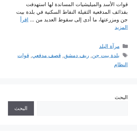
قوات الأسد والميليشيات المساندة لها استهدفت
بقذائف المدفعية الثقيلة النقاط السكنية في بلدة بيت
جن ومزرعتها، ما أدى إلى سقوط العديد من …
اقرأ
المزيد
التصنيفات
مرآة البلد
الوسوم
بلدة بيت جن
,
ريف دمشق
,
قصف مدفعي
,
قوات
النظام
البحث
البحث