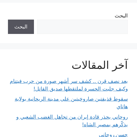
البحث
البحث
آخر المقالات
بعد نصف قرن .. كشف سر أشهر صورة من حرب فيتنام
وكيف جلبت الحسرة لملتقطها صديق القاتل!
سقوط قذيفتين صاروخيتين على مدينة الريحانية بولاية
هاتاي
روحاني يحذر قادة إيران من تجاهل الغضب الشعبي و
يذكّرهم بمصير الشاه!
حسن روحاني