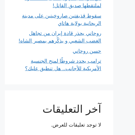
لملتقطها صديق القاتل!
سقوط قذيفتين صاروخيتين على مدينة
الريحانية بولاية هاتاي
روحاني يحذر قادة إيران من تجاهل
الغضب الشعبي و يذكّرهم بمصير الشاه!
حسن روحاني
ترامب يحدد شروطًا لمنح الجنسية
الأمريكية للأجانب.. هل تنطبق عليك؟
آخر التعليقات
لا توجد تعليقات للعرض.