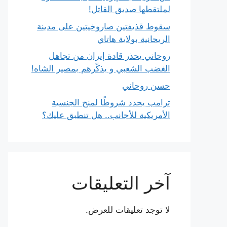
لملتقطها صديق القاتل!
سقوط قذيفتين صاروخيتين على مدينة
الريحانية بولاية هاتاي
روحاني يحذر قادة إيران من تجاهل
الغضب الشعبي و يذكّرهم بمصير الشاه!
حسن روحاني
ترامب يحدد شروطًا لمنح الجنسية
الأمريكية للأجانب.. هل تنطبق عليك؟
آخر التعليقات
لا توجد تعليقات للعرض.