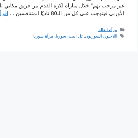
غير مرحب بهم” خلال مباراة لكرة القدم بين فريق مكابي تل 
الأوربي فيتوجب على كل من الـ80 ناديًا المتنافسين …
اقرأ
التصنيفات
مرآة العالم
الوسوم
اللاجئون السوريون
,
تل أبيب
,
سوريا
,
مرآة سوريا