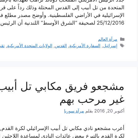
المتحدة من تل أبيب إلى القدس المحتلة وذلك رداً على ق
الإسرائيلية في الأراضي الفلسطينية. وأوضح مصدر مطلع 
25/12/2016 لصحيفة “الشرق الأوسط” اللندنية أن الرئيس الأميركي المنتخب دونالد ترامب …
التصنيفات
مرآة العالم
الوسوم
إسرائيل
,
السفارة الأمريكية
,
القدس
,
الولايات المتحدة الأمريكية
,
تقر
مشجعو فريق مكابي تل أبيب ا
غير مرحب بهم
أكتوبر 20, 2016
بقلم
مرآة سوريا
أعرب مشجعو نادي مكابي تل أبيب الإسرائيلي لكرة القدم,
لكرة القدم بالتبرع ببعض عائدات النادي لمساعدة اللاجئين ا