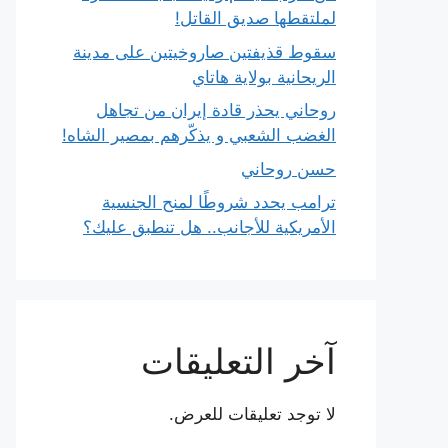
لملتقطها صديق القاتل!
سقوط قذيفتين صاروخيتين على مدينة
الريحانية بولاية هاتاي
روحاني يحذر قادة إيران من تجاهل
الغضب الشعبي و يذكّرهم بمصير الشاه!
حسن روحاني
ترامب يحدد شروطًا لمنح الجنسية
الأمريكية للأجانب.. هل تنطبق عليك؟
آخر التعليقات
لا توجد تعليقات للعرض.