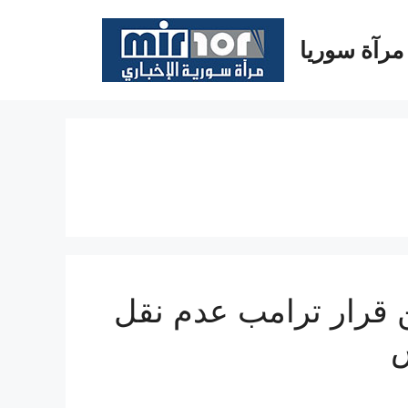
مرآة سوريا
 قرار ترامب عدم نقل
س