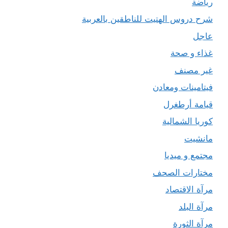
رياضة
شرح دروس الهتيت للناطقين بالعربية
عاجل
غذاء و صحة
غير مصنف
فيتامينات ومعادن
قيامة أرطغرل
كوريا الشمالية
مانشيت
مجتمع و ميديا
مختارات الصحف
مرآة الاقتصاد
مرآة البلد
مرآة الثورة