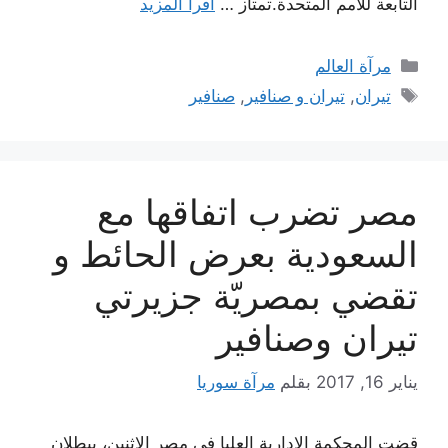
التابعة للأمم المتحدة.تمتاز …
اقرأ المزيد
التصنيفات
مرآة العالم
الوسوم
تيران
,
تيران و صنافير
,
صنافير
مصر تضرب اتفاقها مع
السعودية بعرض الحائط و
تقضي بمصريّة جزيرتي
تيران وصنافير
يناير 16, 2017
بقلم
مرآة سوريا
قضت المحكمة الإدارية العليا في مصر الاثنين، ببطلان