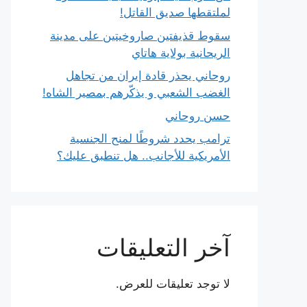
لملتقطها صديق القاتل!
سقوط قذيفتين صاروخيتين على مدينة
الريحانية بولاية هاتاي
روحاني يحذر قادة إيران من تجاهل
الغضب الشعبي و يذكّرهم بمصير الشاه!
حسن روحاني
ترامب يحدد شروطًا لمنح الجنسية
الأمريكية للأجانب.. هل تنطبق عليك؟
آخر التعليقات
لا توجد تعليقات للعرض.