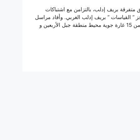
 متفرقة بريف إدلب، بالتزامن مع اشتباكات
” القياسات ” بريف إدلب الغربي. وأفاد مراسل
“مرآة سوريا في إدلب، بأن الطيران الحربي استهدف بأكثر من 15 غارة جوية محيط منطقة جبل الأربعين و