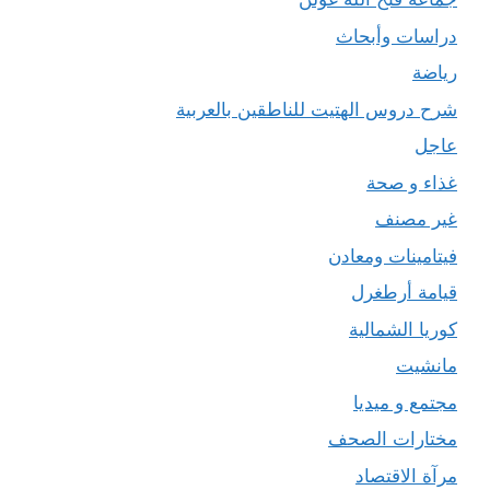
دراسات وأبحاث
رياضة
شرح دروس الهتيت للناطقين بالعربية
عاجل
غذاء و صحة
غير مصنف
فيتامينات ومعادن
قيامة أرطغرل
كوريا الشمالية
مانشيت
مجتمع و ميديا
مختارات الصحف
مرآة الاقتصاد