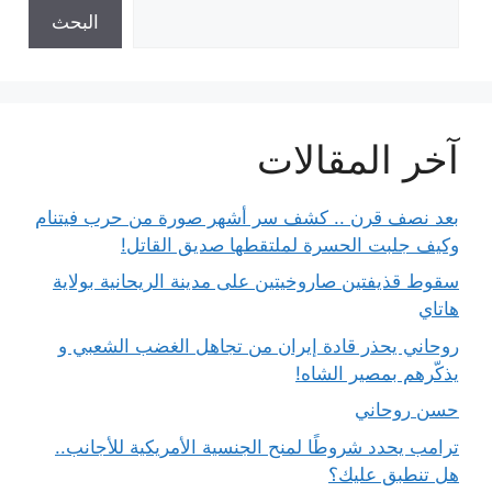
البحث
آخر المقالات
بعد نصف قرن .. كشف سر أشهر صورة من حرب فيتنام
وكيف جلبت الحسرة لملتقطها صديق القاتل!
سقوط قذيفتين صاروخيتين على مدينة الريحانية بولاية
هاتاي
روحاني يحذر قادة إيران من تجاهل الغضب الشعبي و
يذكّرهم بمصير الشاه!
حسن روحاني
ترامب يحدد شروطًا لمنح الجنسية الأمريكية للأجانب..
هل تنطبق عليك؟