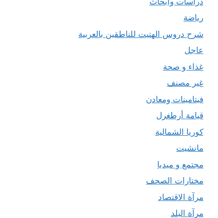
دراسات وأبحاث
رياضة
شرح دروس الهتيت للناطقين بالعربية
عاجل
غذاء و صحة
غير مصنف
فيتامينات ومعادن
قيامة أرطغرل
كوريا الشمالية
مانشيت
مجتمع و ميديا
مختارات الصحف
مرآة الاقتصاد
مرآة البلد