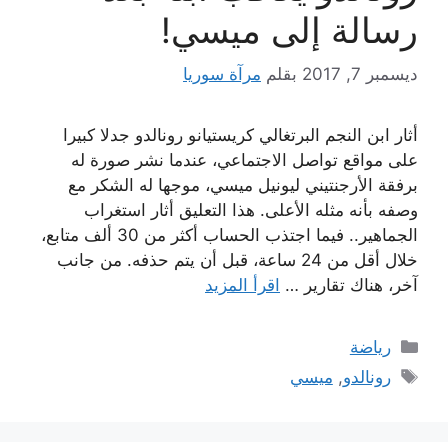
رسالة إلى ميسي!
ديسمبر 7, 2017
بقلم
مرآة سوريا
أثار ابن النجم البرتغالي كريستيانو رونالدو جدلا كبيرا
على مواقع تواصل الاجتماعي، عندما نشر صورة له
برفقة الأرجنتيني ليونيل ميسي، موجها له الشكر مع
وصفه بأنه مثله الأعلى. هذا التعليق أثار استغراب
الجماهير.. فيما اجتذب الحساب أكثر من 30 ألف متابع،
خلال أقل من 24 ساعة، قبل أن يتم حذفه. من جانب
آخر، هناك تقارير …
اقرأ المزيد
التصنيفات
رياضة
الوسوم
رونالدو
,
ميسي