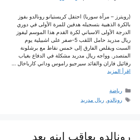
(رويترز – مرآة سوريا) احتفل كريستيانو رونالدو بفوز
بالكرة الذهبية بتسجيله هدفين للمرة الأولى في دوري
الدرجة الأولى الاسباني لكرة القدم هذا الموسم ليفوز
ريال مدريد حامل اللقب 5-صفر على اشبيلية يوم
السبت ويقلص الفارق إلى خمس نقاط مع برشلونة
المتصدر. وواجه ريال مدريد مشكلة في الدفاع بغياب
رفائيل فاران والقائد سيرجيو راموس وداني كارباخال …
اقرأ المزيد
التصنيفات
رياضة
الوسوم
رونالدو
,
ريال مدريد
رونالدو يعاقب ابنه بعد