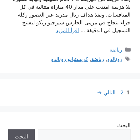
بلا هزيمة امتدت على مدار 40 مباراة متتالية في كل
المنافسات. ونفذ هداف ريال مدريد عبر العصور ركلة
جزاء بنجاح في مرمى الحارس سيرجيو ريكو ليفتتح
التسجيل في الدقيقة …
اقرأ المزيد
التصنيفات
رياضة
الوسوم
رونالدو
,
رياضة
,
كريستيانو رونالدو
Page
Page
1
2
التالي
→
البحث
البحث