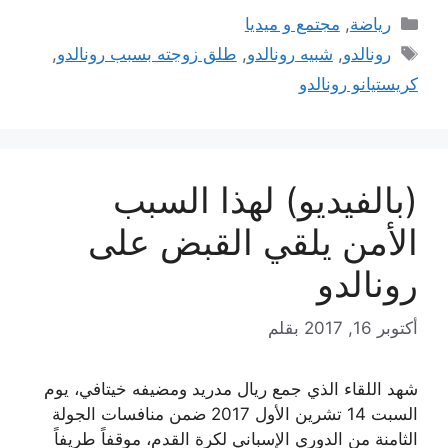
التصنيفات
رياضة
,
مجتمع و ميديا
الوسوم
رونالدو
,
شبيه رونالدو
,
طلق زوجته بسبب رونالدو
,
كريستيانو رونالدو
(بالفيديو) لهذا السبب
الأمن يلقي القبض على
رونالدو
أكتوبر 16, 2017
بقلم
شهد اللقاء الذي جمع ريال مدريد ومضيفه خيتافي، يوم
السبت 14 تشرين الأول 2017 ضمن منافسات الجولة
الثامنة من الدوري الإسباني لكرة القدم، موقفاً طريفاً