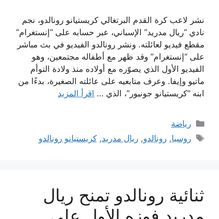
نشر لاعب كرة القدم البرتغالي كريستيانو رونالدو، نجم
نادي “ريال مدريد” الإسباني، عبر حسابه على “إنستغرام”
مقطع فيديو لعائلته. ونشر رونالدو الفيديو في بث مباشر
على “إنستغرام” وقد ظهر مع أطفاله مجتمعين، وهو
الفيديو الأول الذي يصوّره مع أولاده منذ ولادة التوأم
ماتيو وإيفا. وعرف متابعيه على عائلته الصغيرة، بدءًا من
ابنه “كريستيانو جونيور”، الذي …
اقرأ المزيد
التصنيفات
رياضة
الوسوم
روسيا
,
رونالدو
,
ريال مدريد
,
كريستيانو رونالدو
ثنائية رونالدو تمنح ريال
مدريد فوزه الأول على