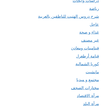
دراسات وأبحاث
رياضة
شرح دروس الهتيت للناطقين بالعربية
عاجل
غذاء و صحة
غير مصنف
فيتامينات ومعادن
قيامة أرطغرل
كوريا الشمالية
مانشيت
مجتمع و ميديا
مختارات الصحف
مرآة الاقتصاد
مرآة البلد