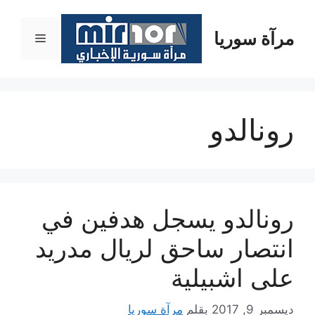
نتقل
لى
مرآة سوريا
القائمة
لمحتوى
رونالدو
رونالدو يسجل هدفين في
انتصار ساحق لريال مدريد
على اشبيلية
ديسمبر 9, 2017
بقلم
مرآة سوريا