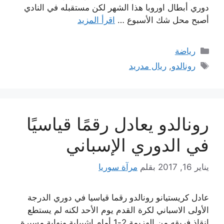
دوري أبطال اوروبا هذا الشهر لكن مستقبله في النادي
أصبح محل شك الأسبوع …
اقرأ المزيد
التصنيفات
رياضة
الوسوم
رونالدو
,
ريال مدريد
رونالدو يعادل رقمًا قياسيًا
في الدوري الإسباني
يناير 16, 2017
بقلم
مرآة سوريا
عادل كريستيانو رونالدو رقما قياسيا في دوري الدرجة
الأولى الاسباني لكرة القدم يوم الأحد لكنه لم يستطع
إنقاذ فريقه من الهزيمة 2-1 أمام اشبيلية ونهاية مسيرة