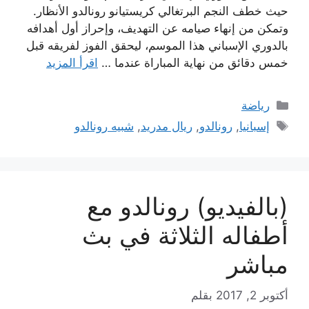
حيث خطف النجم البرتغالي كريستيانو رونالدو الأنظار.
وتمكن من إنهاء صيامه عن التهديف، وإحراز أول أهدافه
بالدوري الإسباني هذا الموسم، ليحقق الفوز لفريقه قبل
خمس دقائق من نهاية المباراة عندما …
اقرأ المزيد
التصنيفات
رياضة
الوسوم
إسبانيا
,
رونالدو
,
ريال مدريد
,
شبيه رونالدو
(بالفيديو) رونالدو مع
أطفاله الثلاثة في بث
مباشر
أكتوبر 2, 2017
بقلم