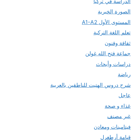
الدراسة في تركيا
الصورة الخبرية
المستوى الأول A1-A2
تعلم اللغة التركية
ثقافة وفنون
جماعة فتح الله غولن
دراسات وأبحاث
رياضة
شرح دروس الهتيت للناطقين بالعربية
عاجل
غذاء و صحة
غير مصنف
فيتامينات ومعادن
قيامة أرطغرل