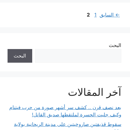
Page
Page
←
السابق
1
2
البحث
البحث
آخر المقالات
بعد نصف قرن .. كشف سر أشهر صورة من حرب فيتنام
وكيف جلبت الحسرة لملتقطها صديق القاتل!
سقوط قذيفتين صاروخيتين على مدينة الريحانية بولاية