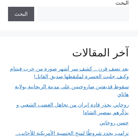
البحث
البحث
آخر المقالات
بعد نصف قرن .. كشف سر أشهر صورة من حرب فيتنام
وكيف جلبت الحسرة لملتقطها صديق القاتل!
سقوط قذيفتين صاروخيتين على مدينة الريحانية بولاية
هاتاي
روحاني يحذر قادة إيران من تجاهل الغضب الشعبي و
يذكّرهم بمصير الشاه!
حسن روحاني
ترامب يحدد شروطًا لمنح الجنسية الأمريكية للأجانب..