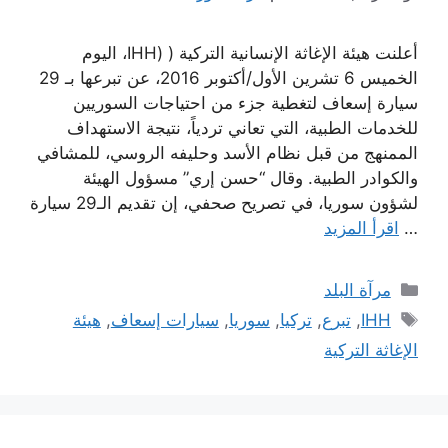
أعلنت هيئة الإغاثة الإنسانية التركية ( (IHH، اليوم
الخميس 6 تشرين الأول/أكتوبر 2016، عن تبرعها بـ 29
سيارة إسعاف لتغطية جزء من احتياجات السوريين
للخدمات الطبية، التي تعاني تردياً، نتيجة الاستهداف
الممنهج من قبل نظام الأسد وحليفه الروسي، للمشافي
والكوادر الطبية. وقال “حسن إري” مسؤول الهيئة
لشؤون سوريا، في تصريح صحفي، إن تقديم الـ29 سيارة
…
اقرأ المزيد
التصنيفات
مرآة البلد
الوسوم
IHH
,
تبرع
,
تركيا
,
سوريا
,
سيارات إسعاف
,
هيئة
الإغاثة التركية