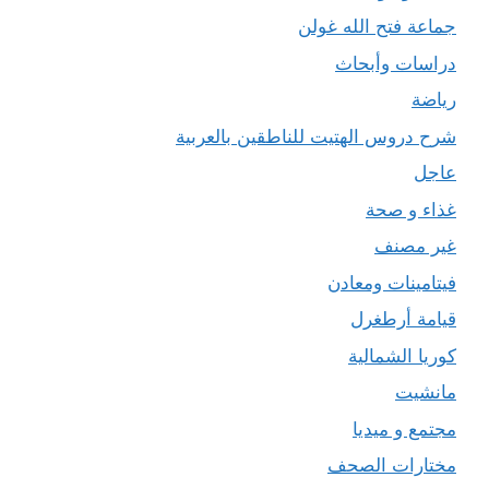
جماعة فتح الله غولن
دراسات وأبحاث
رياضة
شرح دروس الهتيت للناطقين بالعربية
عاجل
غذاء و صحة
غير مصنف
فيتامينات ومعادن
قيامة أرطغرل
كوريا الشمالية
مانشيت
مجتمع و ميديا
مختارات الصحف