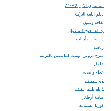
المستوى الأول A1-A2
تعلم اللغة التركية
ثقافة وفنون
جماعة فتح الله غولن
دراسات وأبحاث
رياضة
شرح دروس الهتيت للناطقين بالعربية
عاجل
غذاء و صحة
غير مصنف
فيتامينات ومعادن
قيامة أرطغرل
كوريا الشمالية