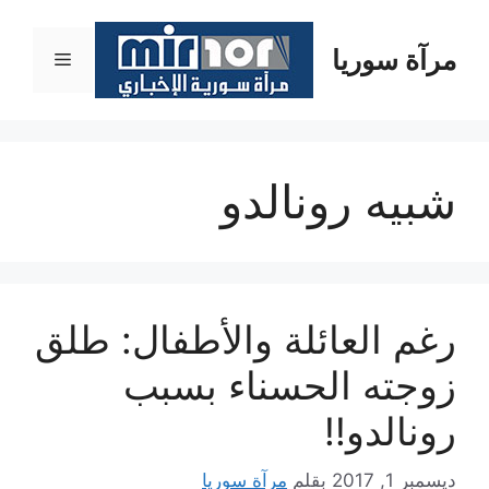
نتقل
لى
مرآة سوريا
القائمة
لمحتوى
شبيه رونالدو
رغم العائلة والأطفال: طلق
زوجته الحسناء بسبب
رونالدو!!
ديسمبر 1, 2017
بقلم
مرآة سوريا