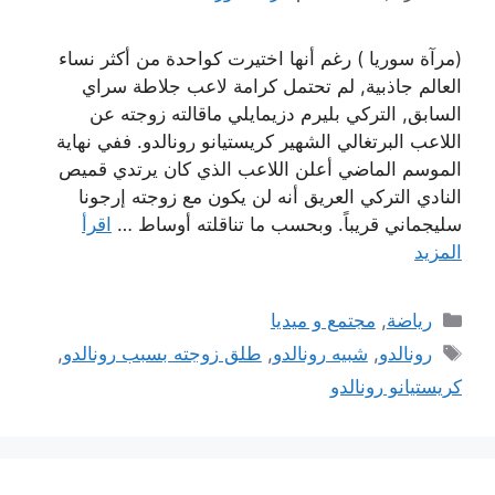
(مرآة سوريا ) رغم أنها اختيرت كواحدة من أكثر نساء
العالم جاذبية, لم تحتمل كرامة لاعب جلاطة سراي
السابق, التركي بليرم دزيمايلي ماقالته زوجته عن
اللاعب البرتغالي الشهير كريستيانو رونالدو. ففي نهاية
الموسم الماضي أعلن اللاعب الذي كان يرتدي قميص
النادي التركي العريق أنه لن يكون مع زوجته إرجونا
سليجماني قريباً. وبحسب ما تناقلته أوساط …
اقرأ
المزيد
التصنيفات
رياضة
,
مجتمع و ميديا
الوسوم
رونالدو
,
شبيه رونالدو
,
طلق زوجته بسبب رونالدو
,
كريستيانو رونالدو