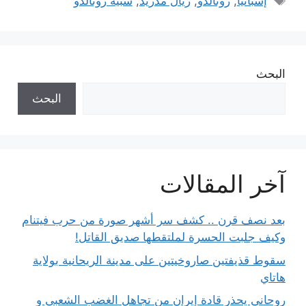
إسبانيا
,
رونالدو
,
ريال مدريد
,
شبيه رونالدو
البحث
البحث
آخر المقالات
بعد نصف قرن .. كشف سر أشهر صورة من حرب فيتنام
وكيف جلبت الحسرة لملتقطها صديق القاتل!
سقوط قذيفتين صاروخيتين على مدينة الريحانية بولاية
هاتاي
روحاني يحذر قادة إيران من تجاهل الغضب الشعبي و