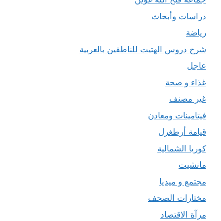
دراسات وأبحاث
رياضة
شرح دروس الهتيت للناطقين بالعربية
عاجل
غذاء و صحة
غير مصنف
فيتامينات ومعادن
قيامة أرطغرل
كوريا الشمالية
مانشيت
مجتمع و ميديا
مختارات الصحف
مرآة الاقتصاد