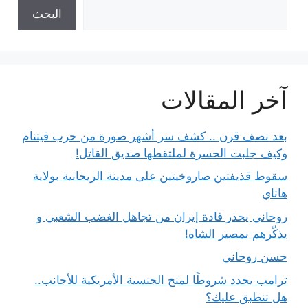
البحث
آخر المقالات
بعد نصف قرن .. كشف سر أشهر صورة من حرب فيتنام
وكيف جلبت الحسرة لملتقطها صديق القاتل!
سقوط قذيفتين صاروخيتين على مدينة الريحانية بولاية
هاتاي
روحاني يحذر قادة إيران من تجاهل الغضب الشعبي و
يذكّرهم بمصير الشاه!
حسن روحاني
ترامب يحدد شروطًا لمنح الجنسية الأمريكية للأجانب..
هل تنطبق عليك؟