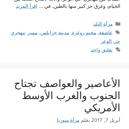
الخيام، وغرق جز كبير منها بالطين، في …
اقرأ المزيد
التصنيفات
مرآة البلد
الوسوم
عاصفة
,
مخيم زوغرة
,
مدينة جرابلس
,
مميز
,
مهجري
حي الوعر
تعليق واحد
الأعاصير والعواصف تجتاح
الجنوب والغرب الأوسط
الأمريكي
أبريل 7, 2017
بقلم
مرآة سوريا