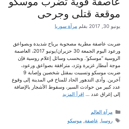
عاصفة قوية تضرب موسكو
موقعة قتلى وجرحى
يونيو 30, 2017
بقلم
مرآة سوريا
ضربت عاصفة مطرية مصحوبة برياح شديدة وبصواعق
ورعود اليوم الجمعة 30 حزيران/يونيو 2017، العاصمة
الروسية “موسكو”. وبحسب وسائل إعلام روسية فإن
موجة أمطار غزيرة وبَرَد، مترافقة بصواعق ورعود،
ضربت موسكو وتسببت بمقتل شخصين وإصابة 9
آخرين. وأدى التدهور الحاد للمناخ في المدينة إلى وقوع
عدد كبير من حوادث السير، وسقوط الأشجار بالإضافة
إلى إغراق عدد …
اقرأ المزيد
التصنيفات
مرآة العالم
الوسوم
روسيا
,
عاصفة
,
موسكو