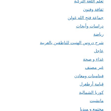
تعلم اللغة التركية
ثقافة وفنون
جماعة فتح الله غولن
دراسات وأبحاث
رياضة
شرح دروس الهتيت للناطقين بالعربية
عاجل
غذاء و صحة
غير مصنف
فيتامينات ومعادن
قيامة أرطغرل
كوريا الشمالية
مانشيت
مجتمع و ميديا