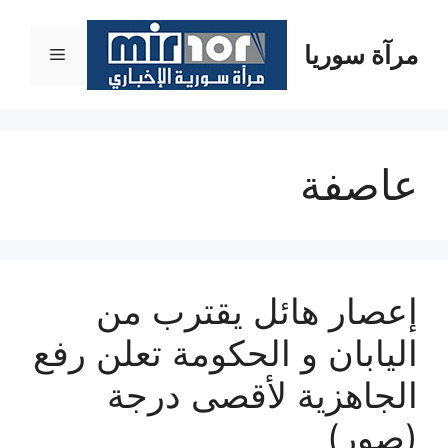
نتقل
لى
مرآة سوريا
القائمة
لمحتوى
عاصفة
إعصار هائل يقترب من
اليابان و الحكومة تعلن رفع
الجاهزية لأقصى درجة
(صور)