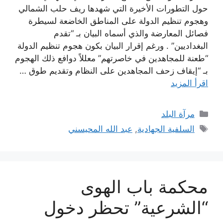
حول التطورات الأخيرة التي شهدها ريف حلب الشمالي
وهجوم تنظيم الدولة على المناطق الخاضعة لسيطرة
فصائل المعارضة والذي أسماه البيان بـ “تقدم
البغداديين” . ورغم إقرار البيان بكون هجوم تنظيم الدولة
“طعنة للمجاهدين في خاصرتهم” معللاً دوافع ذلك الهجوم
بـ “إيقاف زحف المجاهدين على النظام وتقديم طوق …
اقرأ المزيد
التصنيفات
مرآة البلد
الوسوم
السلفية الجهادية
,
عبد الله المحيسني
محكمة باب الهوى
“الشرعية” تحظر دخول