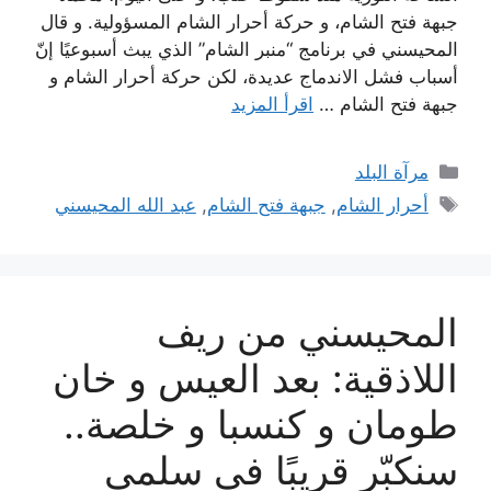
جبهة فتح الشام، و حركة أحرار الشام المسؤولية. و قال
المحيسني في برنامج “منبر الشام” الذي يبث أسبوعيًا إنّ
أسباب فشل الاندماج عديدة، لكن حركة أحرار الشام و
جبهة فتح الشام …
اقرأ المزيد
التصنيفات
مرآة البلد
الوسوم
أحرار الشام
,
جبهة فتح الشام
,
عبد الله المحيسني
المحيسني من ريف
اللاذقية: بعد العيس و خان
طومان و كنسبا و خلصة..
سنكبّر قريبًا في سلمى