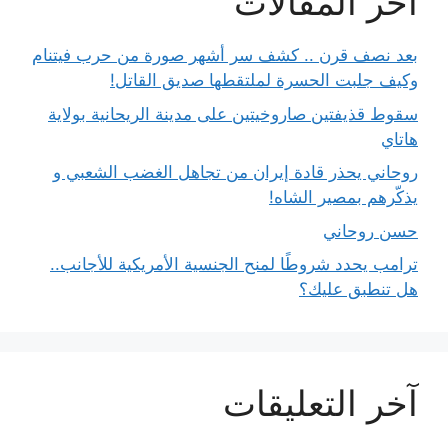
آخر المقالات
بعد نصف قرن .. كشف سر أشهر صورة من حرب فيتنام
وكيف جلبت الحسرة لملتقطها صديق القاتل!
سقوط قذيفتين صاروخيتين على مدينة الريحانية بولاية
هاتاي
روحاني يحذر قادة إيران من تجاهل الغضب الشعبي و
يذكّرهم بمصير الشاه!
حسن روحاني
ترامب يحدد شروطًا لمنح الجنسية الأمريكية للأجانب..
هل تنطبق عليك؟
آخر التعليقات