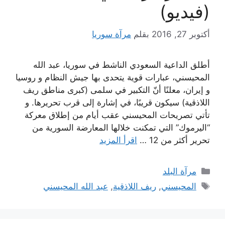
(فيديو)
أكتوبر 27, 2016
بقلم
مرآة سوريا
أطلق الداعية السعودي الناشط في سوريا، عبد الله
المحيسني، عبارات قوية يتحدى بها جيش النظام و روسيا
و إيران، معلنًا أنّ التكبير في سلمى (كبرى مناطق ريف
اللاذقية) سيكون قريبًا، في إشارة إلى قرب تحريرها. و
تأتي تصريحات المحيسني عقب أيام من إطلاق معركة
“اليرموك” التي تمكنت خلالها المعارضة السورية من
تحرير أكثر من 12 …
اقرأ المزيد
التصنيفات
مرآة البلد
الوسوم
المحيسني
,
ريف اللاذقية
,
عبد الله المحيسني