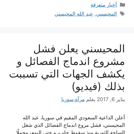
التصنيفات
أخبار متفرقة
الوسوم
المحيسني
,
عبد الله المحيسني
المحيسني يعلن فشل
مشروع اندماج الفصائل و
يكشف الجهات التي تسببت
بذلك (فيديو)
يناير 6, 2017
بقلم
مرآة سوريا
أعلن الداعية السعودي المقيم في سوريا، عبد الله
المحيسني، فشل مروع اندماج الفصائل الذي شغل
الساحة الثورية منذ سقوط حلب، و حتى اليوم، محملًا