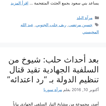
يساعد بني سعود بجمع الجثث المتفحمة …
اقرأ المزيد
التصنيفات
مرآة البلد
الوسوم
حسين مرتضى
,
ريف حلب الجنوبي
,
عبد الله
المحيسني
بعد أحداث حلب: شيوخ من
السلفية الجهادية تقيد قتال
تنظيم الدولة بـ “رد اعتدائه”
أكتوبر 10, 2016
بقلم
مرآة سوريا
أصدر مجموعة من مشايخ التيار السلفي الجهادي بياناً