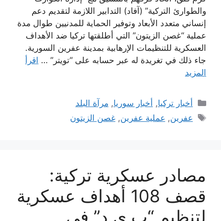
والطوارئ التركية” (آفاد) التدابير اللازمة لتقديم دعم
إنساني متعدد الأبعاد وتوفير الحماية للمدنيين طوال مدة
عملية “غصن الزيتون” التي أطلقتها تركيا ضد الأهداف
العسكرية للتنظيمات الإرهابية بمدينة عفرين السورية.
جاء ذلك في تغريدة له عبر حسابه على “تويتر” …
اقرأ
المزيد
التصنيفات
أخبار تركيا
,
أخبار سوريا
,
مرآة البلد
الوسوم
عفرين
,
عملية عفرين
,
غصن الزيتون
مصادر عسكرية تركية:
قصف 108 أهداف عسكرية
لتنظيم “ب ي د” في