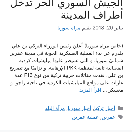
الجيش السوري الحر تدخل
أطراف المدينة
يناير 20, 2018
بقلم
مرآة سوريا
(خاص مرآة سوريا) أعلن رئيس الوزراء التركي بن علي
يلدرم عن بدء العملية العسكرية الجوية في مدينة عفرين
شماليّ سوريا، و التي تسيطر عليها ميليشيات كردية
انفصالية تابعة لمنظمة PKK الإرهابية. و تزامنًا مع تصريح
بن علي، نفذت مقاتلات حربية تركية من نوع F16 عدة
غارات على مواقع الميليشيات الكردية في ناحية راجو، و
معسكر …
اقرأ المزيد
التصنيفات
أخبار تركيا
,
أخبار سوريا
,
مرآة البلد
الوسوم
عفرين
,
عملية عفرين