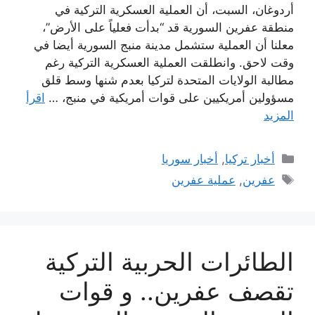
أردوغان، السبت، أن العملية العسكرية التركية في
منطقة عفرين السورية قد “بدأت فعلياً على الأرض”،
معلنا أن العملية ستشمل مدينة منبج السورية أيضا في
وقت لاحق. وانطلقت العملية العسكرية التركية رغم
مطالبة الولايات المتحدة لتركيا بعدم شنها وسط قلق
مسؤولين أمريكيين على قوات أمريكية في منبج، …
اقرأ
المزيد
التصنيفات
أخبار تركيا
,
أخبار سوريا
الوسوم
عفرين
,
عملية عفرين
الطائرات الحربية التركية
تقصف عفرين.. و قوات