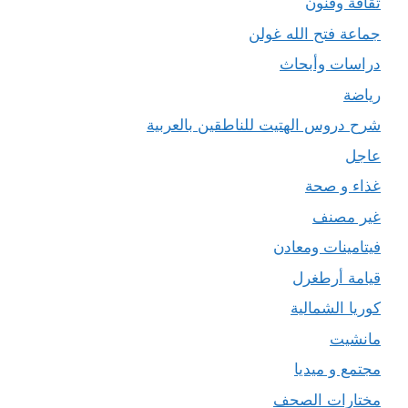
ثقافة وفنون
جماعة فتح الله غولن
دراسات وأبحاث
رياضة
شرح دروس الهتيت للناطقين بالعربية
عاجل
غذاء و صحة
غير مصنف
فيتامينات ومعادن
قيامة أرطغرل
كوريا الشمالية
مانشيت
مجتمع و ميديا
مختارات الصحف