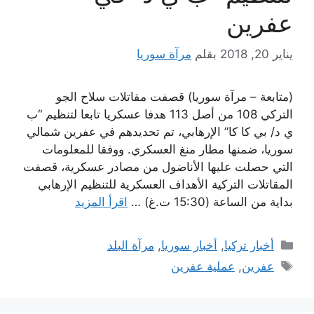
عفرين
يناير 20, 2018
بقلم
مرآة سوريا
(متابعة – مرآة سوريا) قصفت مقاتلات سلاح الجو
التركي 108 من أصل 113 هدفا عسكريا تابعا لتنظيم “ب
ي د/ بي كا كا” الإرهابي، تم تحديدهم في عفرين شمالي
سوريا، ضمنها مطار منغ العسكري. ووفقا للمعلومات
التي حصلت عليها الأناضول من مصادر عسكرية، قصفت
المقاتلات التركية الأهداف العسكرية للتنظيم الإرهابي
بداية من الساعة (15:30 ت.غ) …
اقرأ المزيد
التصنيفات
أخبار تركيا
,
أخبار سوريا
,
مرآة البلد
الوسوم
عفرين
,
عملية عفرين