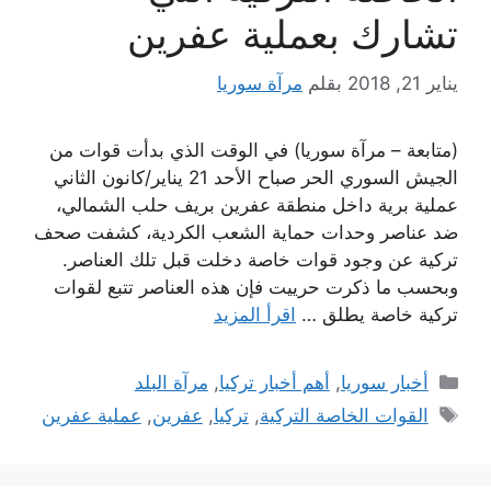
تشارك بعملية عفرين
يناير 21, 2018
بقلم
مرآة سوريا
(متابعة – مرآة سوريا) في الوقت الذي بدأت قوات من
الجيش السوري الحر صباح الأحد 21 يناير/كانون الثاني
عملية برية داخل منطقة عفرين بريف حلب الشمالي،
ضد عناصر وحدات حماية الشعب الكردية، كشفت صحف
تركية عن وجود قوات خاصة دخلت قبل تلك العناصر.
وبحسب ما ذكرت حرييت فإن هذه العناصر تتبع لقوات
تركية خاصة يطلق …
اقرأ المزيد
التصنيفات
أخبار سوريا
,
أهم أخبار تركيا
,
مرآة البلد
الوسوم
القوات الخاصة التركية
,
تركيا
,
عفرين
,
عملية عفرين