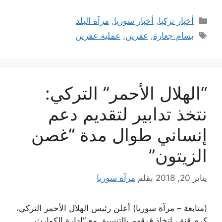
التصنيفات
أخبار تركيا
,
أخبار سوريا
,
مرآة البلد
الوسوم
بسام جعارة
,
عفرين
,
عملية عفرين
“الهلال الأحمر” التركي:
نتخذ تدابير لتقديم دعم
إنساني طوال مدة “غصن
الزيتون”
يناير 20, 2018
بقلم
مرآة سوريا
(متابعة – مرآة سوريا) أعلن رئيس الهلال الأحمر التركي،
كرم قنق، اتخاذ فرقهم بالتنسيق مع “إدارة الكوارث