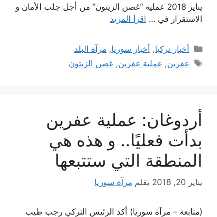
يناير 2018 عملية “غصن الزيتون” من أجل جلب الأمان و
الاستقرار في …
اقرأ المزيد
التصنيفات
أخبار تركيا
,
أخبار سوريا
,
مرآة البلد
الوسوم
عفرين
,
عملية عفرين
,
غصن الزيتون
أردوغان: عملية عفرين
بدأت فعليًا.. و هذه هي
المنطقة التي ستتبعها
يناير 20, 2018
بقلم
مرآة سوريا
(متابعة – مرآة سوريا) أكد الرئيس التركي رجب طيب