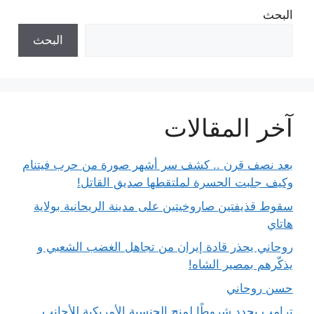
البحث
البحث
آخر المقالات
بعد نصف قرن .. كشف سر أشهر صورة من حرب فيتنام
وكيف جلبت الحسرة لملتقطها صديق القاتل!
سقوط قذيفتين صاروخيتين على مدينة الريحانية بولاية
هاتاي
روحاني يحذر قادة إيران من تجاهل الغضب الشعبي و
يذكّرهم بمصير الشاه!
حسن روحاني
ترامب يحدد شروطًا لمنح الجنسية الأمريكية للأجانب..