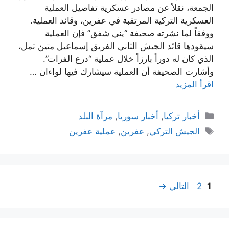
الجمعة، نقلاً عن مصادر عسكرية تفاصيل العملية
العسكرية التركية المرتقبة في عفرين، وقائد العملية.
ووفقاً لما نشرته صحيفة “يني شفق” فإن العملية
سيقودها قائد الجيش الثاني الفريق إسماعيل متين تمل،
الذي كان له دوراً بارزاً خلال عملية “درع الفرات”.
وأشارت الصحيفة أن العملية سيشارك فيها لواءان …
اقرأ المزيد
التصنيفات
أخبار تركيا
,
أخبار سوريا
,
مرآة البلد
الوسوم
الجيش التركي
,
عفرين
,
عملية عفرين
Page
Page
1
2
التالي
→