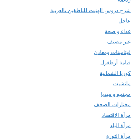
شرح دروس الهتيت للناطقين بالعربية
عاجل
غذاء و صحة
غير مصنف
فيتامينات ومعادن
قيامة أرطغرل
كوريا الشمالية
مانشيت
مجتمع و ميديا
مختارات الصحف
مرآة الاقتصاد
مرآة البلد
مرآة الثورة