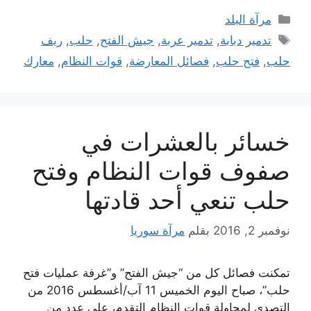
التصنيفات
مرآة البلد
الوسوم
تدمير دبابة
,
تدمير عربة
,
جيش الفتح
,
حلب
,
ريف
حلب
,
فتح حلب
,
فصائل المعارضة
,
قوات النظام
,
معارك
خسائر بالعشرات في
صفوف قوات النظام وفتح
حلب تنعي أحد قادتها
نوفمبر 2, 2016
بقلم
مرآة سوريا
تمكنت فصائل كل من “جيش الفتح” و”غرفة عمليات فتح
حلب”، صباح اليوم الخميس 11 آب/أغسطس 2016 من
التصدي لمحاولة قوات النظام التقدم، على عدد من