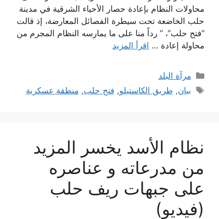
محاولات النظام بإعادة حصار الأحياء الشرقية في مدينة
حلب الخاضعة تحت سيطرة الفصائل المعارضة، إذ قالت
“فتح حلب”، ” رداً منا على ما يمارسه النظام المجرم من
محاولة إعادة …
اقرأ المزيد
التصنيفات
مرآة البلد
الوسوم
بيان
,
طريق الكاستيلو
,
فتح حلب
,
منطقة عسكرية
نظام الأسد يخسر المزيد
من مدرعاته و عناصره
على جبهات ريف حلب
(فيديو)