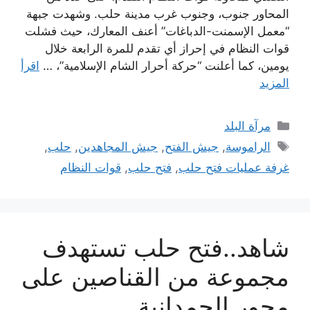
المحاور جنوب، وجنوب غرب مدينة حلب. وشهدت جبهة
“معمل الإسمنت-الدباغات” أعنف المعارك، حيث فشلت
قوات النظام في إحراز أي تقدم للمرة الرابعة خلال
يومين، كما أعلنت “حركة أحرار الشام الإسلامية”، …
اقرأ
المزيد
التصنيفات
مرآة البلد
الوسوم
الراموسة
,
جيش الفتح
,
جيش المجاهدين
,
حلب
,
غرفة عمليات فتح حلب
,
فتح حلب
,
قوات النظام
شاهد..فتح حلب تستهدف
مجموعة من القناصين على
محور الحمدانية