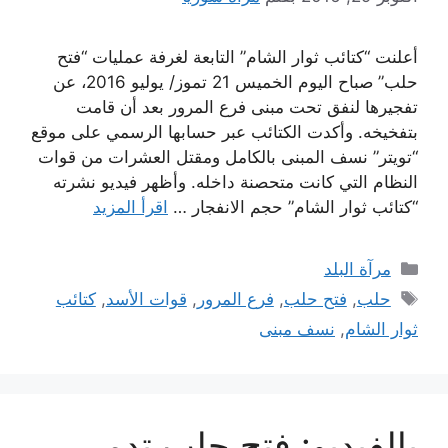
أعلنت “كتائب ثوار الشام” التابعة لغرفة عمليات “فتح
حلب” صباح اليوم الخميس 21 تموز/ يوليو 2016، عن
تفجيرها لنفق تحت مبنى فرع المرور بعد أن قامت
بتفخيخه. وأكدت الكتائب عبر حسابها الرسمي على موقع
“تويتر” نسف المبنى بالكامل ومقتل العشرات من قوات
النظام التي كانت متحصنة داخله. وأظهر فيديو نشرته
“كتائب ثوار الشام” حجم الانفجار …
اقرأ المزيد
التصنيفات
مرآة البلد
الوسوم
حلب
,
فتح حلب
,
فرع المرور
,
قوات الأسد
,
كتائب
ثوار الشام
,
نسف مبنى
بالفيديو: فتح حلب تدمر