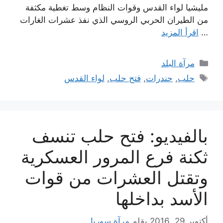
مليشيا لواء القدس وقوات النظام وسط تغطية مكثفة
من الطيران الحربي الروسي الذي نفذ عشرات الغارات
…
اقرأ المزيد
التصنيفات
مرآة البلد
الوسوم
حلب
,
حندرات
,
فتح حلب
,
لواء القدس
بالفيديو: فتح حلب تنسف
ثكنة فرع المرور العسكرية
وتقتل العشرات من قوات
الأسد بداخلها
أكتوبر 29, 2016
بقلم
مرآة سوريا