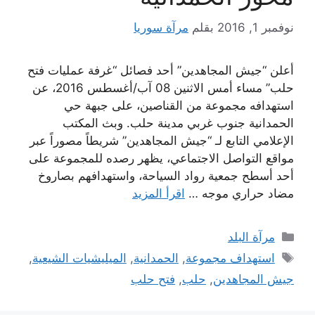
نوفمبر 1, 2016
بقلم
مرآة سوريا
أعلن “جيش المجاهدين” أحد فصائل “غرفة عمليات فتح
حلب” مساء أمس الاثنين 08 آب/أغسطس 2016، عن
استهدافه مجموعة من القناصين، على جبهة حي
الحمدانية جنوب غربي مدينة حلب. وبث المكتب
الإعلامي التابع لـ “جيش المجاهدين” شريطاً مصوراً عبر
مواقع التواصل الاجتماعي، يظهر رصده للمجموعة على
أحد أسطح جمعية رواد السياحة، واستهدافهم بصاروخ
مضاد حراري موجه …
اقرأ المزيد
التصنيفات
مرآة البلد
الوسوم
استهداف مجموعة
,
الحمدانية
,
الميليشيات الشيعية
,
جيش المجاهدين
,
حلب
,
فتح حلب