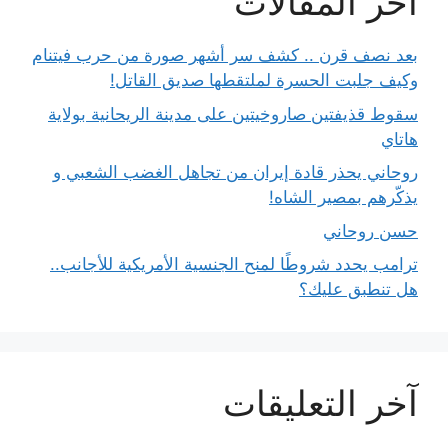
آخر المقالات
بعد نصف قرن .. كشف سر أشهر صورة من حرب فيتنام
وكيف جلبت الحسرة لملتقطها صديق القاتل!
سقوط قذيفتين صاروخيتين على مدينة الريحانية بولاية
هاتاي
روحاني يحذر قادة إيران من تجاهل الغضب الشعبي و
يذكّرهم بمصير الشاه!
حسن روحاني
ترامب يحدد شروطًا لمنح الجنسية الأمريكية للأجانب..
هل تنطبق عليك؟
آخر التعليقات