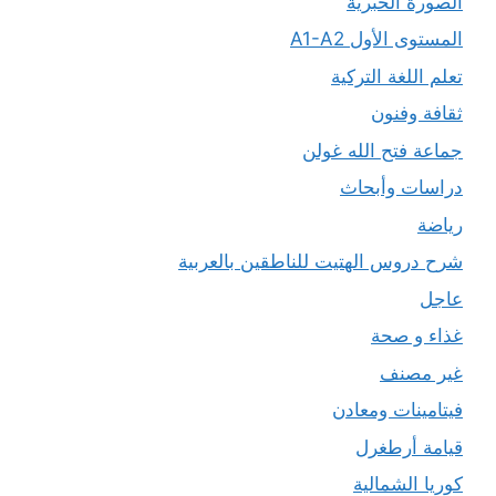
الصورة الخبرية
المستوى الأول A1-A2
تعلم اللغة التركية
ثقافة وفنون
جماعة فتح الله غولن
دراسات وأبحاث
رياضة
شرح دروس الهتيت للناطقين بالعربية
عاجل
غذاء و صحة
غير مصنف
فيتامينات ومعادن
قيامة أرطغرل
كوريا الشمالية