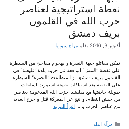
نقطة استراتيجية لعناصر
حزب الله في القلمون
بريف دمشق
أكتوبر 8, 2016
بقلم
مرآة سوريا
تمكن مقاتلو جبهة النصرة و بهجوم مفاجئ من السيطرة
على نقطة “المش” الواقعة في جرود بلدة “فليطة” في
القلمون بريف دمشق. و استطاعت “النصرة” السيطرة
على النقطة بعد اشتباكات عنيفة استمرت لساعات
طويلة خاضتها مع ميليشيا حزب الله المدعومة بعناصر
من جيش النظام. و نتج عن المعركة قتل و جرح العديد
من عناصر الحزب و …
اقرأ المزيد
التصنيفات
مرآة البلد