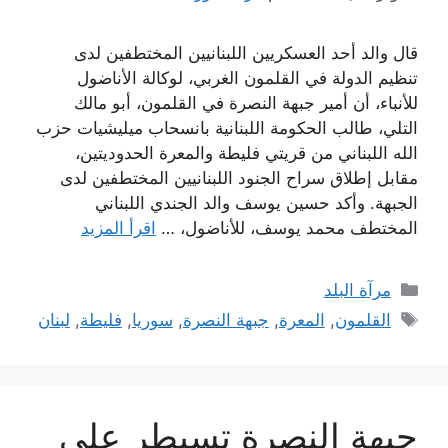
قال والد أحد العسكريين اللبنانيين المختطفين لدى
تنظيم الدولة في القلمون الغربي، لوكالة الأناضول
للأنباء، أن أمير جبهة النصرة في القلمون، أبو مالك
التلي، طالب الحكومة اللبنانية بانسحاب ميليشيات حزب
الله اللبناني من قريتي فليطة والمعرة الحدوديتين،
مقابل إطلاق سراح الجنود اللبنانيين المختطفين لدى
الجبهة. وأكد حسين يوسف والد الجندي اللبناني
المختطف محمد يوسف، للأناضول، …
اقرأ المزيد
التصنيفات
مرآة البلد
الوسوم
القلمون
,
المعرة
,
جبهة النصرة
,
سوريا
,
فليطة
,
لبنان
جبهة النصرة تسيطر على