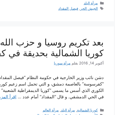
التصنيفات
مرآة البلد
الوسوم
الجيش الحر
,
فيصل المقداد
بعد تكريم روسيا و حزب الله و
كوريا الشمالية بحديقة في 
أكتوبر 14, 2016
بقلم
مرآة سوريا
دشن نائب وزير الخارجية في حكومة النظام “فيصل المقداد”
“كفرسوسة” بالعاصمة دمشق، و التي تحمل اسم زعيم كوريا 
الكوري الذي أسس ما يسمى “كوريا الديمقراطية الشعبية” 
في الحي الدمشقي. و قال “المقداد” أمام عدد …
اقرأ المزي
التصنيفات
كوريا الشمالية
,
مرآة البلد
,
مرآة العالم