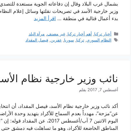
بشمال غرب البلاد وقال إن دفاعاته الجوية مستعدة للتصدي 
وزير خارجية الأسد في تصريحات نقلتها وسائل إعلام النظام ”
بدء أعمال قتالية في منطقة …
اقرأ المزيد
التصنيفات
أخبار تركيا
,
أهم أخبار تركيا
,
غير مصنف
,
مرآة البلد
الوسوم
النظام السوري
,
تركيا
,
سوريا
,
عفرين
,
فيصل المقداد
نائب وزير خارجية نظام الأسد
أغسطس 7, 2017
بقلم
أكد نائب وزير خارجية نظام الأسد، فيصل المقداد، أن انتخابا
عن”مزحة”، مهدداً بعدم السماح للأكراد بتهديد وحدة الأراض
اليوم الاثنين 7 آب/أغسطس 2017، عن
المناطق الخاضعة للأكراد، وهو ما تساهلت فيه دمشق حتى 