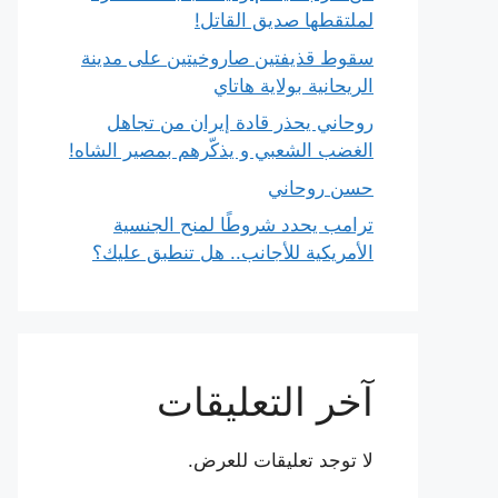
لملتقطها صديق القاتل!
سقوط قذيفتين صاروخيتين على مدينة
الريحانية بولاية هاتاي
روحاني يحذر قادة إيران من تجاهل
الغضب الشعبي و يذكّرهم بمصير الشاه!
حسن روحاني
ترامب يحدد شروطًا لمنح الجنسية
الأمريكية للأجانب.. هل تنطبق عليك؟
آخر التعليقات
لا توجد تعليقات للعرض.