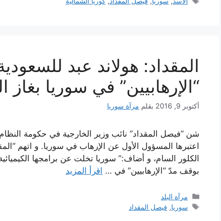
الوسوم
الأسد
,
سوريا
,
فيصل المقداد
,
كوريا الشمالية
المقداد: هولاند عبد للسعودي
“الإرهابيين” في سوريا بغاز ال
أكتوبر 9, 2016
بقلم
مرآة سوريا
شن “فيصل المقداد” نائب وزير الخارجية في حكومة النظام هج
اعتبرها المسؤول الأول عن الإرهاب في سوريا. و اتهم “المق
الكلور السام، و أضاف:” سوريا تخلت عن برامجها الكيميائية إ
بوقف مدّ “الإرهابيين” في …
اقرأ المزيد
التصنيفات
مرآة البلد
الوسوم
سوريا
,
فيصل المقداد