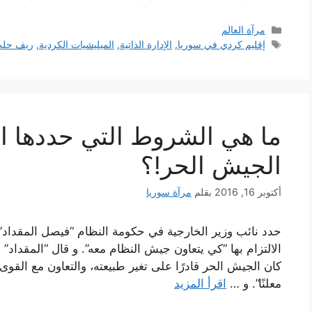
التصنيفات
مرآة العالم
الوسوم
إقليم كردي في سوريا
,
الإدارة الذاتية
,
الميليشيات الكردية
,
ريف حلب
ما هي الشروط التي حددها ال
الجيش الحر!؟
أكتوبر 16, 2016
بقلم
مرآة سوريا
حدد نائب وزير الخارجية في حكومة النظام “فيصل المقداد”
الالتزام بها “كي يتعاون جيش النظام معه”. و قال “المقداد” 
كان الجيش الحر قادرًا على تغير طبيعته، والتعاون مع القوى
معلنًا”. و …
اقرأ المزيد