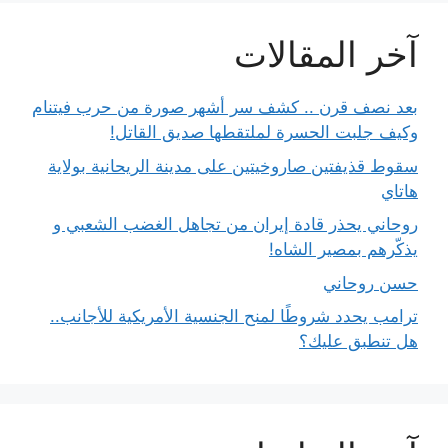
آخر المقالات
بعد نصف قرن .. كشف سر أشهر صورة من حرب فيتنام
وكيف جلبت الحسرة لملتقطها صديق القاتل!
سقوط قذيفتين صاروخيتين على مدينة الريحانية بولاية
هاتاي
روحاني يحذر قادة إيران من تجاهل الغضب الشعبي و
يذكّرهم بمصير الشاه!
حسن روحاني
ترامب يحدد شروطًا لمنح الجنسية الأمريكية للأجانب..
هل تنطبق عليك؟