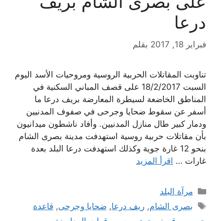
على بصرى الشام بريف
درعا
فبراير 18, 2017
بقلم
تناوبت المقاتلات الحربية الروسية ومروحيات الأسد اليوم
السبت 18/2/2017 على قصف المباني السكنية في
المناطق الخاضعة لسيطرة المعارضة بريف درعا ما
أسفر عن سقوط ضحايا وجرحى في صفوف المدنيين
ودمار كبير طال منازل المدنيين. وأفاد ناشطون ميدانيون
بأن مقاتلات حربية روسية استهدفت مدينة بصرى الشام
بنحو 12 غارة جوية وكذلك استهدفت درعا البلد بعدة
غارات …
اقرأ المزيد
التصنيفات
مرآة البلد
الوسوم
بصرى الشام
,
ريف درعا
,
ضحايا وجرحى
,
قاعدة
حميميم
,
قصف جوي روسي
,
قوات المعارضة