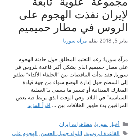
مجموعة “علوية” تابعة
لإيران نفذت الهجوم على
الروس في مطار حميميم
يناير 5, 2018
بقلم
مرآة سوريا
مرآة سوريا: رغم التعتيم المطلق حول حادثة الهجوم
على مطار حميميم الذي يشكل أكبر قاعدة للروس في
سوريا, فقد بدأت التناقضات بين “الحلفاء الألداء” تطفو
إلى السطح حول إدارة الوضع سواء من جهة قيادة
المعارك الميدانية أو تسيير ما يسمى بـ”العملية
السياسية” في البلاد. وفي الوقت الذي يربط فيه بعض
المراقبين بدء ظهور الخلافات بين …
اقرأ المزيد
التصنيفات
أخبار سوريا
,
مظاهرات إيران
الوسوم
القاعدة الروسية
,
اللواء جميل الحسن
,
الهجوم على