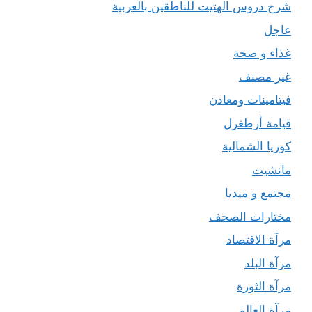
شرح دروس الهتيت للناطقين بالعربية
عاجل
غذاء و صحة
غير مصنف
فيتامينات ومعادن
قيامة أرطغرل
كوريا الشمالية
مانشيت
مجتمع و ميديا
مختارات الصحف
مرآة الاقتصاد
مرآة البلد
مرآة الثورة
مرآة العالم