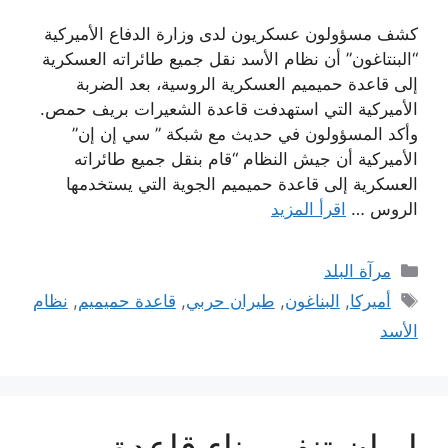
كشف مسؤولون عسكريون لدى وزارة الدفاع الأميركية
“البنتاغون” أن نظام الأسد نقل جميع طائراته العسكرية
إلى قاعدة حميميم العسكرية الروسية، بعد الضربة
الأميركية التي استهدفت قاعدة الشعيرات بريف حمص.
وأكد المسؤولون في حديث مع شبكة ” سي إن إن”
الأميركية أن جيش النظام “قام بنقل جميع طائراته
العسكرية إلى قاعدة حميميم الجوية التي يستخدمها
الروس …
اقرأ المزيد
التصنيفات
مرآة البلد
الوسوم
أميركا
,
البناغون
,
طيران حربي
,
قاعدة حميميم
,
نظام
الأسد
إيران تنفي بناء قاعدة