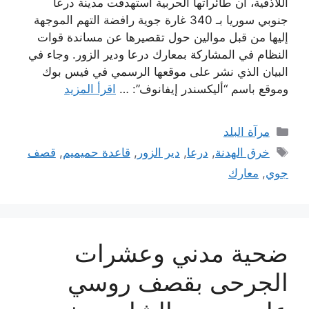
اللاذقية، أن طائراتها الحربية استهدفت مدينة درعا
جنوبي سوريا بـ 340 غارة جوية رافضة التهم الموجهة
إليها من قبل موالين حول تقصيرها عن مساندة قوات
النظام في المشاركة بمعارك درعا ودير الزور. وجاء في
البيان الذي نشر على موقعها الرسمي في فيس بوك
وموقع باسم “أليكسندر إيفانوف”: …
اقرأ المزيد
التصنيفات
مرآة البلد
الوسوم
خرق الهدنة
,
درعا
,
دير الزور
,
قاعدة حميميم
,
قصف
جوي
,
معارك
ضحية مدني وعشرات
الجرحى بقصف روسي