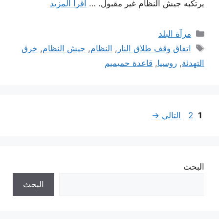
يرتكبه جيش النظام غير مقبول. …
اقرأ المزيد
التصنيفات
مرآة البلد
الوسوم
اتفاق وقف طلاق النار
,
النظام
,
جيش النظام
,
خرق
التهدئة
,
روسيا
,
قاعدة حميميم
Page
Page
1
2
التالي
→
البحث
البحث