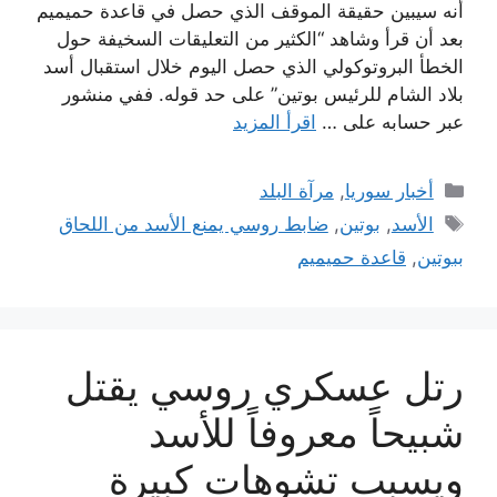
أنه سيبين حقيقة الموقف الذي حصل في قاعدة حميميم
بعد أن قرأ وشاهد “الكثير من التعليقات السخيفة حول
الخطأ البروتوكولي الذي حصل اليوم خلال استقبال أسد
بلاد الشام للرئيس بوتين” على حد قوله. ففي منشور
عبر حسابه على …
اقرأ المزيد
التصنيفات
أخبار سوريا
,
مرآة البلد
الوسوم
الأسد
,
بوتين
,
ضابط روسي يمنع الأسد من اللحاق
ببوتين
,
قاعدة حميميم
رتل عسكري روسي يقتل
شبيحاً معروفاً للأسد
ويسبب تشوهات كبيرة