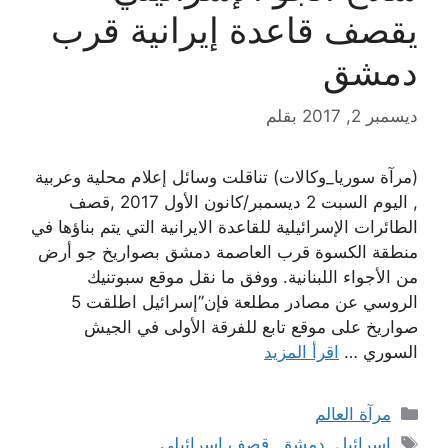
يقصف قاعدة إيرانية قرب
دمشق
ديسمبر 2, 2017
بقلم
(مرآة سوريا_وكالات) تناقلت وسائل إعلام محلية وعربية
, اليوم السبت 2 ديسمبر/كانون الأول 2017 ,قصف
‏الطائرات الإسرائيلية للقاعدة الايرانية التي يتم بناؤها في
منطقة الكسوة قرب العاصمة دمشق بصواريخ جو أرض
من الأجواء اللبنانية. ووفق ما نقل موقع سبوتنيك
الروسي عن مصادر مطلعة فإن”إسرائيل اطلقت 5
صواريخ على موقع تابع للفرقة الأولى في الجيش
السوري …
اقرأ المزيد
التصنيفات
مرآة العالم
الوسوم
إسرائيل
,
دمشق
,
قصف إسرائيلي