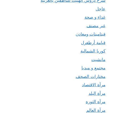
شرح دروس الهتيت للناطقين بالعربية
عاجل
غذاء و صحة
غير مصنف
فيتامينات ومعادن
قيامة أرطغرل
كوريا الشمالية
مانشيت
مجتمع و ميديا
مختارات الصحف
مرآة الاقتصاد
مرآة البلد
مرآة الثورة
مرآة العالم