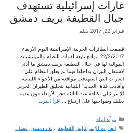
غارات إسرائيلية تستهدف
جبال القطيفة بريف دمشق
فبراير 22, 2017
بقلم
قصفت الطائرات الحربية الإسرائيلية اليوم الأربعاء
22/2/2017 مواقع تابعة لقوات النظام والميليشيات
الموالية لها في جبال القطيفة بريف دمشق ما أدى
لاشتعال النيران بداخلها فيما لم يعلق النظام على
الغارات التي استهدفت مواقعه من الأجواء اللبنانية.
وأفادت قناة “الجديد” اللبنانية بتحليق الطيران الحربي
الإسرائيلي بكثافة عند الثالثة فجر الأربعاء فوق مدينة
بعلبك وضواحيها على ارتفاع …
اقرأ المزيد
التصنيفات
مرآة البلد
الوسوم
الغارات الإسرائيلية
,
القطيفة
,
ريف دمشق
,
قصف