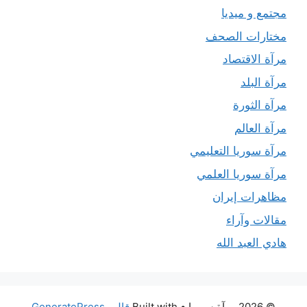
مجتمع و ميديا
مختارات الصحف
مرآة الاقتصاد
مرآة البلد
مرآة الثورة
مرآة العالم
مرآة سوريا التعليمي
مرآة سوريا العلمي
مظاهرات إيران
مقالات وآراء
هادي العبد الله
© 2026 مرآة سوريا
• Built with
قالب GeneratePress