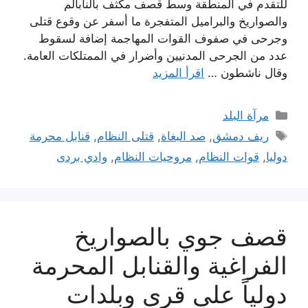
للتقدم في المنطقة وسط قصف مكثف بالنابالم
والصواريخ والبراميل المتفجرة ما أسفر عن وقوع قتلى
وجرحى في صفوف القوات المهاجمة إضافة لسقوط
عدد من الجرحى المدنيين وأضرار في الممتلكات العامة.
وقال ناشطون …
اقرأ المزيد
التصنيفات
مرآة البلد
الوسوم
ريف دمشق
,
صد البغاة
,
قتلى النظام
,
قنابل محرمة
دوليا
,
قوات النظام
,
مروحيات النظام
,
وادي بردى
قصف جوي بالصواريخ
الفراغية والقنابل المحرمة
دولياً على قرى وبلدات