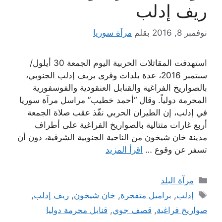
ريف إدلب
نوفمبر 8, 2016
بقلم
مرآة سوريا
استهدفت المقاتلات الحربية اليوم الجمعة 30 أيلول/
سبتمبر 2016، عدة بلدات وقرى بريف إدلب الجنوبي،
بالصواريخ الفراغية والقنابل العنقودية والفوسفورية
المحرمة دولياً. وقال “أحمد خطيب” مراسل مرآة سوريا
في إدلب، إن الطيران الحربي نفّذ عقب صلاة الجمعة
أربع غارات متتالية بالصواريخ الفراغية على أطراف
مدينة خان شيخون من الناحية الجنوبية الشرقية، دون أن
تسفر عن وقوع …
اقرأ المزيد
التصنيفات
مرآة البلد
الوسوم
إدلب
,
براميل متفجرة
,
خان شيخون
,
ريف إدلب
,
صواريخ فراغية
,
قصف جوي
,
قنابل محرمة دوليا