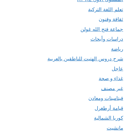
تعلم اللغة التركية
ثقافة وفنون
جماعة فتح الله غولن
دراسات وأبحاث
رياضة
شرح دروس الهتيت للناطقين بالعربية
عاجل
غذاء و صحة
غير مصنف
فيتامينات ومعادن
قيامة أرطغرل
كوريا الشمالية
مانشيت