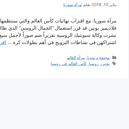
يناير 10, 2018
بقلم
مرآة سوريا
مرآة سوريا: مع اقتراب نهائيات كأس العالم والتي ستنظمها 
فلاديمير بوتين قد قرر استعمال “الجمال الروسي” الذي طالما
نشرت وكالة سبوتنيك الروسية تقريراً ضم صوراً لأجمل سبع
اشتراكهن في نشاطات الترويج في أهم بطولات كرة …
اقرأ
التصنيفات
مجتمع و ميديا
,
مرآة العالم
الوسوم
بوتين
,
روسيا
,
كأس العالم في روسيا