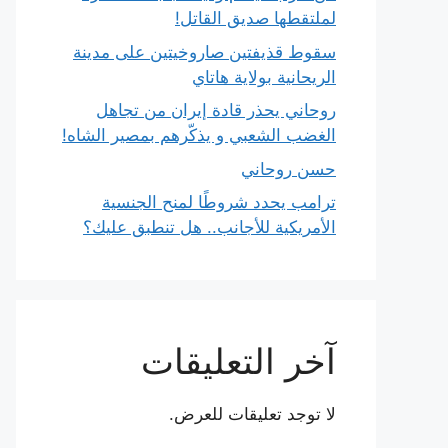
لملتقطها صديق القاتل!
سقوط قذيفتين صاروخيتين على مدينة
الريحانية بولاية هاتاي
روحاني يحذر قادة إيران من تجاهل
الغضب الشعبي و يذكّرهم بمصير الشاه!
حسن روحاني
ترامب يحدد شروطًا لمنح الجنسية
الأمريكية للأجانب.. هل تنطبق عليك؟
آخر التعليقات
لا توجد تعليقات للعرض.