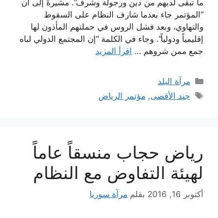
ما تبقى لديهم من دين ورجولة وشرف”. مشيرةً إلى أن
“المؤتمر جاء بعدما شارف النظام على السقوط
والتهاوي، وبعد فشل الروس في حملتهم المأذون لها
إقليمياً ودولياً”. وجاء في الكلمة “إن المجتمع الدولي لباه
جمع ممن شروهم …
اقرأ المزيد
التصنيفات
مرآة البلد
الوسوم
جند الأقصى
,
مؤتمر الرياض
رياض حجاب منسقاً عاماً
لهيئة التفاوض مع النظام
أكتوبر 16, 2016
بقلم
مرآة سوريا