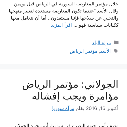
خلال مؤتمر المعارضة السورية في الرياض قبل يومين.
وقال الأسد “عندما تكون المعارضة مستعدة لتغيير منهجها
والتخلي عن سلاحها فإننا مستعدون.. أما أن نتعامل معها
ككيانات سياسية فهو …
اقرأ المزيد
التصنيفات
مرآة البلد
الوسوم
الأسد
,
مؤتمر الرياض
الجولاني: مؤتمر الرياض
مؤامرة ويجب إفشاله
أكتوبر 16, 2016
بقلم
مرآة سوريا
وصف أمير جبهة النصرة في سوريا، أبو محمد الجولاني،