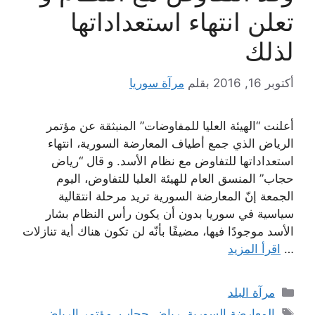
تعلن انتهاء استعداداتها
لذلك
أكتوبر 16, 2016
بقلم
مرآة سوريا
أعلنت “الهيئة العليا للمفاوضات” المنبثقة عن مؤتمر
الرياض الذي جمع أطياف المعارضة السورية، انتهاء
استعداداتها للتفاوض مع نظام الأسد. و قال “رياض
حجاب” المنسق العام للهيئة العليا للتفاوض، اليوم
الجمعة إنّ المعارضة السورية تريد مرحلة انتقالية
سياسية في سوريا بدون أن يكون رأس النظام بشار
الأسد موجودًا فيها، مضيفًا بأنّه لن تكون هناك أية تنازلات
…
اقرأ المزيد
التصنيفات
مرآة البلد
الوسوم
المعارضة السورية
,
رياض حجاب
,
مؤتمر الرياض