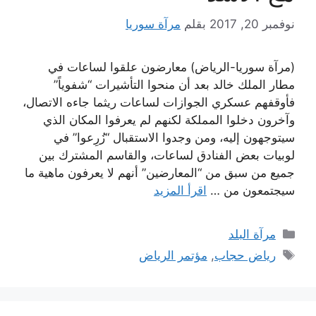
نوفمبر 20, 2017
بقلم
مرآة سوريا
(مرآة سوريا-الرياض) معارضون علقوا لساعات في
مطار الملك خالد بعد أن منحوا التأشيرات “شفوياً”
فأوقفهم عسكري الجوازات لساعات ريثما جاءه الاتصال،
وآخرون دخلوا المملكة لكنهم لم يعرفوا المكان الذي
سيتوجهون إليه، ومن وجدوا الاستقبال “زُرِعوا” في
لوبيات بعض الفنادق لساعات، والقاسم المشترك بين
جميع من سبق من “المعارضين” أنهم لا يعرفون ماهية ما
سيجتمعون من …
اقرأ المزيد
التصنيفات
مرآة البلد
الوسوم
رياض حجاب
,
مؤتمر الرياض