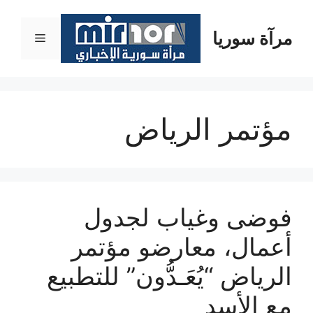
نتقل
لى
مرآة سوريا
القائمة
لمحتوى
مؤتمر الرياض
فوضى وغياب لجدول
أعمال، معارضو مؤتمر
الرياض “يُعَـدُّون” للتطبيع
مع الأسد