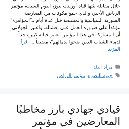
خلال مقابلة بثتها قناة أورينت نيوز، اليوم السبت، مؤتمر
الرياض الأخير، والذي جمع مكونات من المعارضة
السورية السياسية والمسلحة قبل عدة أيام بـ”المؤامرة”،
مؤكداً على ضرورة العمل على إفشاله. واعتبر الجولاني
أن المشاركة في هذا المؤتمر “تعتبر خيانة كبيرة جداً
لدماء الشباب الذين ضحوا بدمائهم”، مضيفاً …
اقرأ
المزيد
التصنيفات
مرآة البلد
الوسوم
جبهة النصرة
,
مؤتمر الرياض
قيادي جهادي بارز مخاطبًا
المعارضين في مؤتمر