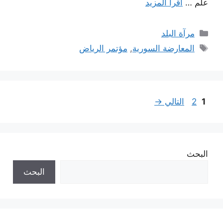
علم …
اقرأ المزيد
التصنيفات
مرآة البلد
الوسوم
المعارضة السورية
,
مؤتمر الرياض
Page
Page
1
2
التالي
→
البحث
البحث