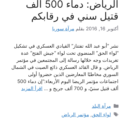
الرياض: دماء 500 ألف
قتيل سني في رقابكم
أكتوبر 16, 2016
بقلم
مرآة سوريا
نشر “أبو عبد الله تفتناز” القيادي العسكري في تشكيل
“لواء الحق” المنضوي تحت لواء “جيش الفتح” عدة
تغريدات وجه خلالها رسالة إلى المجتمعين في مؤتمر
الرياض. و قال القائد العسكري ذائع الصيت في الشمال
السوري مخاطبًا المعارضين الذين حضروا أولى
اجتماعات مؤتمر الريضا اليوم الأربعاء:”إن دماء 500
ألف قتيل سنيّ، و 700 ألف جريح و …
اقرأ المزيد
التصنيفات
مرآة البلد
الوسوم
لواء الحق
,
مؤتمر الرياض