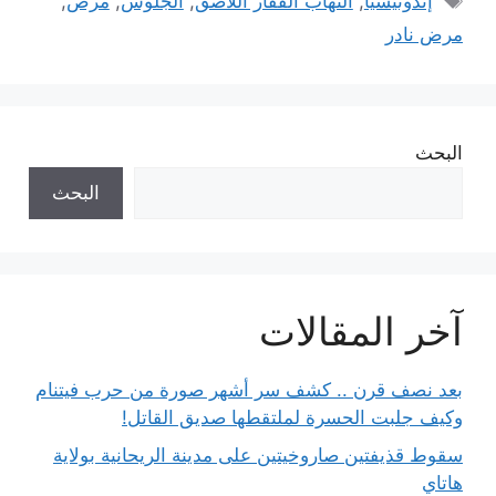
إندونيسيا
,
التهاب الفقار اللاصق
,
الجلوس
,
مرض
,
مرض نادر
البحث
البحث
آخر المقالات
بعد نصف قرن .. كشف سر أشهر صورة من حرب فيتنام
وكيف جلبت الحسرة لملتقطها صديق القاتل!
سقوط قذيفتين صاروخيتين على مدينة الريحانية بولاية
هاتاي