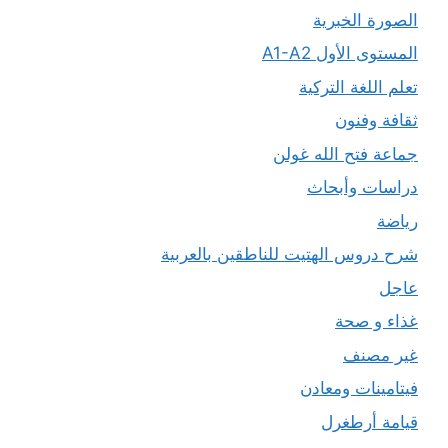
الصورة الخبرية
المستوى الأول A1-A2
تعلم اللغة التركية
ثقافة وفنون
جماعة فتح الله غولن
دراسات وأبحاث
رياضة
شرح دروس الهتيت للناطقين بالعربية
عاجل
غذاء و صحة
غير مصنف
فيتامينات ومعادن
قيامة أرطغرل