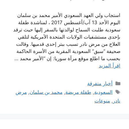
استجاب ولي العهد السعودي الأمير محمد بن سلمان
اليوم الأحد 13 آب/أغسطس 2017 ، لمناشدة طفلة
سعودية طلبت السماح لوالدتها بالسفر إليها حيث ترقد
بإحدى مستشفيات الولايات المتحدة الأمريكية لتلقي
العلاج من مرض نادر تسبب ببتر إحدى قدميها. وقالت
صحيفة “سبق” السعودية المقربة من الأسرة الحاكمة
بحسب ما اطلع موقع مرآة سوريا: إن “الأمير محمد …
اقرأ المزيد
التصنيفات
أخبار متفرقة
الوسوم
السعودية
,
طفلة مريضة
,
محمد بن سلمان
,
مرض
نادر
,
منوعات