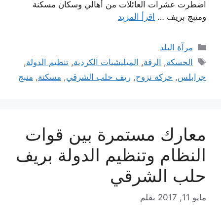
اضطرت عشرات العائلات من أهالي وسكان مسكنة
ومنبج بريف …
اقرأ المزيد
التصنيفات
مرآة البلد
الوسوم
الحسكة
,
الرقة
,
الميليشيات الكردية
,
تنظيم الدولة
,
جرابلس
,
حركة نزوح
,
ريف حلب الشرقي
,
مسكنة
,
منبج
معارك مستمرة بين قوات
النظام وتنظيم الدولة بريف
حلب الشرقي
مايو 11, 2017
بقلم