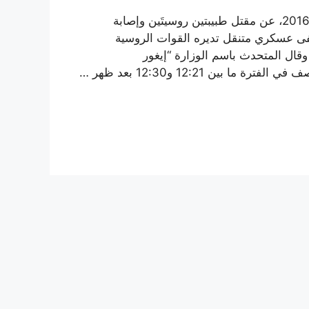
أعلنت وزارة الدفاع الروسية الاثنين 5 كانون الأول/ديسمبر 2016، عن مقتل طبيبتين روسيتَين وإصابة
 عسكري متنقل تديره القوات الروسية
قال المتحدث باسم الوزارة “إيغور
ن 12:21 و12:30 بعد ظهر …