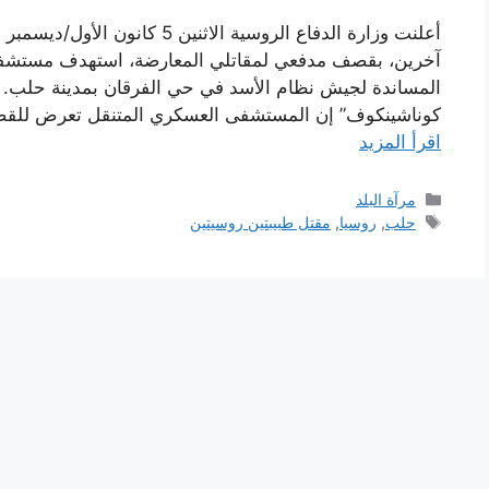
آخرين، بقصف مدفعي لمقاتلي المعارضة، استهدف مستشفى
المساندة لجيش نظام الأسد في حي الفرقان بمدينة حلب. و
كوناشينكوف” إن المستشفى العسكري المتنقل تعرض للقصف في الفترة ما بي
اقرأ المزيد
التصنيفات
مرآة البلد
الوسوم
حلب
,
روسيا
,
مقتل طبيبتين روسيتين