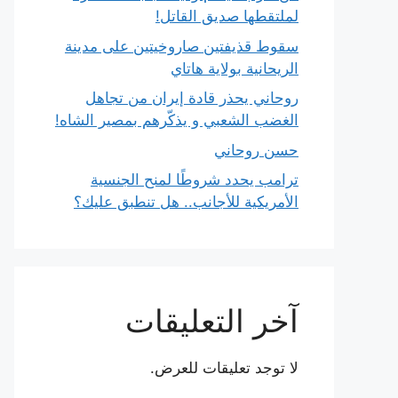
لملتقطها صديق القاتل!
سقوط قذيفتين صاروخيتين على مدينة
الريحانية بولاية هاتاي
روحاني يحذر قادة إيران من تجاهل
الغضب الشعبي و يذكّرهم بمصير الشاه!
حسن روحاني
ترامب يحدد شروطًا لمنح الجنسية
الأمريكية للأجانب.. هل تنطبق عليك؟
آخر التعليقات
لا توجد تعليقات للعرض.