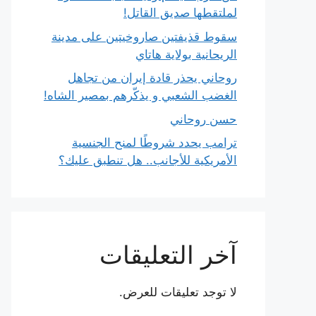
لملتقطها صديق القاتل!
سقوط قذيفتين صاروخيتين على مدينة
الريحانية بولاية هاتاي
روحاني يحذر قادة إيران من تجاهل
الغضب الشعبي و يذكّرهم بمصير الشاه!
حسن روحاني
ترامب يحدد شروطًا لمنح الجنسية
الأمريكية للأجانب.. هل تنطبق عليك؟
آخر التعليقات
لا توجد تعليقات للعرض.