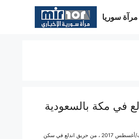
مرآة سوريا
نجا 391 حاجاً من حجاج بيت الله الحرام، اليوم الثلاثاء 8 آب/أغسطس 2017 ، من حريق اندلع في سكن