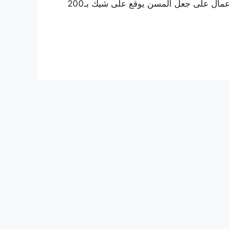
والاحتيال على المسن، وفقا لـ”عين اليوم”، إذ أقدم رجل الأعمال على جعل المسن يوقع على شيك بـ200