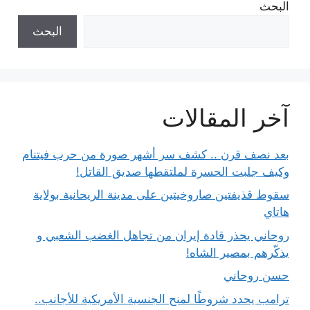
البحث
البحث
آخر المقالات
بعد نصف قرن .. كشف سر أشهر صورة من حرب فيتنام
وكيف جلبت الحسرة لملتقطها صديق القاتل!
سقوط قذيفتين صاروخيتين على مدينة الريحانية بولاية
هاتاي
روحاني يحذر قادة إيران من تجاهل الغضب الشعبي و
يذكّرهم بمصير الشاه!
حسن روحاني
ترامب يحدد شروطًا لمنح الجنسية الأمريكية للأجانب..