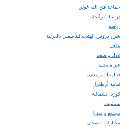
جماعة فتح الله غولن
دراسات وأبحاث
رياضة
شرح دروس الهتيت للناطقين بالعربية
عاجل
غذاء و صحة
غير مصنف
فيتامينات ومعادن
قيامة أرطغرل
كوريا الشمالية
مانشيت
مجتمع و ميديا
مختارات الصحف