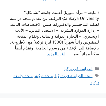
(متابعة – مرآة سوريا) أعلنت جامعة “تشانكايا”
Çankaya University التركية، عن تقديم منحة دراسية
لطلبة الماجستير والدكتوراة، ضمن الاختصاصات التالية:
– إدارة الموارد البشرية. – الاقتصاد المالي. – الأدب
الإنجليزي. – التجارة الدولية والمالية. وتقدّم المنحة
للمقبولين راتباً شهرياً (1500 ليرة تركية) مع الأطروحة،
بالإضافة إلى الإعفاء من رسوم الجامعة، وتقدّم أيضاً
سكناً مجانياً ضمن …
اقرأ المزيد
التصنيفات
الدراسة في تركيا
الوسوم
منحة الدراسة في تركيا
,
منحة تركية
,
منحة جامعة
تركية