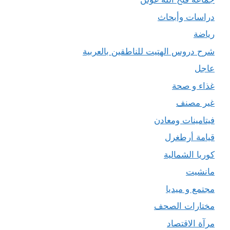
دراسات وأبحاث
رياضة
شرح دروس الهتيت للناطقين بالعربية
عاجل
غذاء و صحة
غير مصنف
فيتامينات ومعادن
قيامة أرطغرل
كوريا الشمالية
مانشيت
مجتمع و ميديا
مختارات الصحف
مرآة الاقتصاد