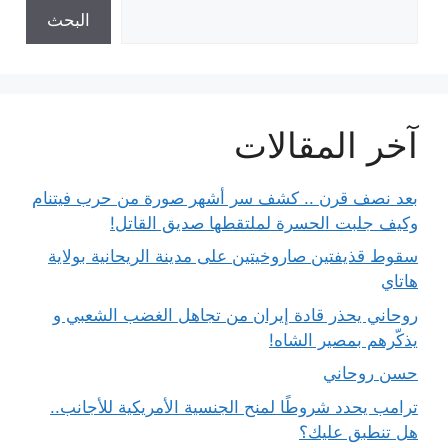
البحث
آخر المقالات
بعد نصف قرن .. كشف سر أشهر صورة من حرب فيتنام
وكيف جلبت الحسرة لملتقطها صديق القاتل!
سقوط قذيفتين صاروخيتين على مدينة الريحانية بولاية
هاتاي
روحاني يحذر قادة إيران من تجاهل الغضب الشعبي و
يذكّرهم بمصير الشاه!
حسن روحاني
ترامب يحدد شروطًا لمنح الجنسية الأمريكية للأجانب..
هل تنطبق عليك؟