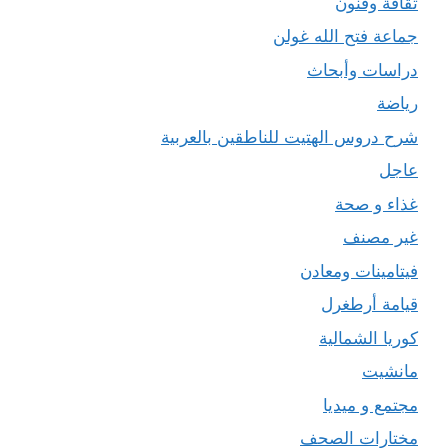
ثقافة وفنون
جماعة فتح الله غولن
دراسات وأبحاث
رياضة
شرح دروس الهتيت للناطقين بالعربية
عاجل
غذاء و صحة
غير مصنف
فيتامينات ومعادن
قيامة أرطغرل
كوريا الشمالية
مانشيت
مجتمع و ميديا
مختارات الصحف