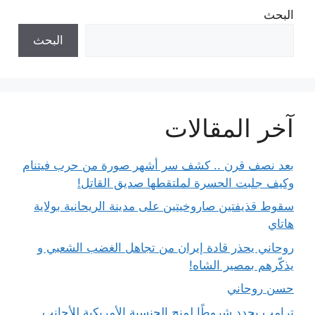
البحث
البحث
آخر المقالات
بعد نصف قرن .. كشف سر أشهر صورة من حرب فيتنام
وكيف جلبت الحسرة لملتقطها صديق القاتل!
سقوط قذيفتين صاروخيتين على مدينة الريحانية بولاية
هاتاي
روحاني يحذر قادة إيران من تجاهل الغضب الشعبي و
يذكّرهم بمصير الشاه!
حسن روحاني
ترامب يحدد شروطًا لمنح الجنسية الأمريكية للأجانب..