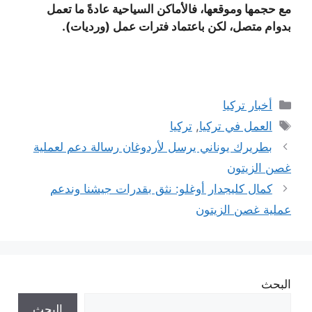
مع حجمها وموقعها، فالأماكن السياحية عادةً ما تعمل
بدوام متصل، لكن باعتماد فترات عمل (ورديات).
التصنيفات
أخبار تركيا
الوسوم
العمل في تركيا
,
تركيا
بطريرك يوناني يرسل لأردوغان رسالة دعم لعملية
غصن الزيتون
كمال كليجدار أوغلو: نثق بقدرات جيشنا وندعم
عملية غصن الزيتون
البحث
البحث