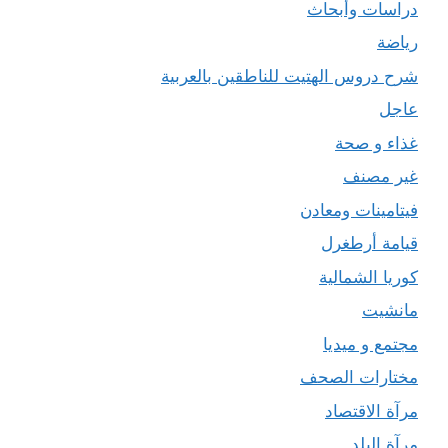
دراسات وأبحاث
رياضة
شرح دروس الهتيت للناطقين بالعربية
عاجل
غذاء و صحة
غير مصنف
فيتامينات ومعادن
قيامة أرطغرل
كوريا الشمالية
مانشيت
مجتمع و ميديا
مختارات الصحف
مرآة الاقتصاد
مرآة البلد