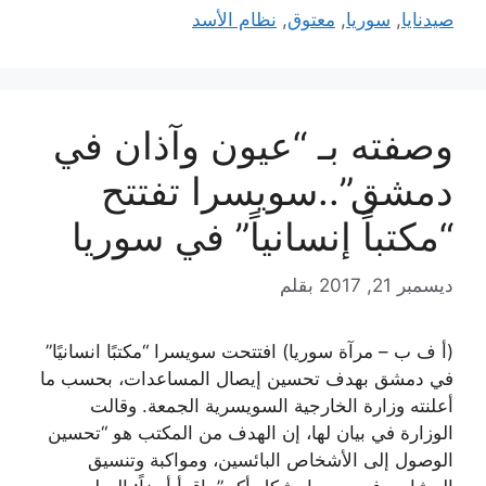
صيدنايا
,
سوريا
,
معتوق
,
نظام الأسد
وصفته بـ “عيون وآذان في
دمشق”..سويسرا تفتتح
“مكتباً إنسانياً” في سوريا‎
ديسمبر 21, 2017
بقلم
(أ ف ب – مرآة سوريا) افتتحت سويسرا “مكتبًا انسانيًا”
في دمشق بهدف تحسين إيصال المساعدات، بحسب ما
أعلنته وزارة الخارجية السويسرية الجمعة. وقالت
الوزارة في بيان لها، إن الهدف من المكتب هو “تحسين
الوصول إلى الأشخاص البائسين، ومواكبة وتنسيق