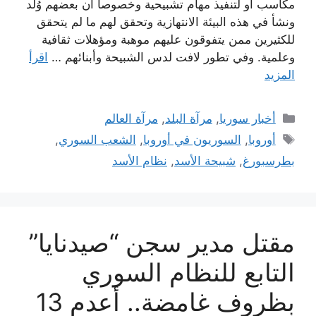
مكاسب أو لتنفيذ مهام تشبيحية وخصوصاً أن بعضهم وُلد
ونشأ في هذه البيئة الانتهازية وتحقق لهم ما لم يتحقق
للكثيرين ممن يتفوقون عليهم موهبة ومؤهلات ثقافية
وعلمية. وفي تطور لافت لدس الشبيحة وأبنائهم …
اقرأ
المزيد
التصنيفات
أخبار سوريا
,
مرآة البلد
,
مرآة العالم
الوسوم
أوروبا
,
السوريون في أوروبا
,
الشعب السوري
,
بطرسبورغ
,
شبيحة الأسد
,
نظام الأسد
مقتل مدير سجن “صيدنايا”
التابع للنظام السوري
بظروف غامضة.. أعدم 13