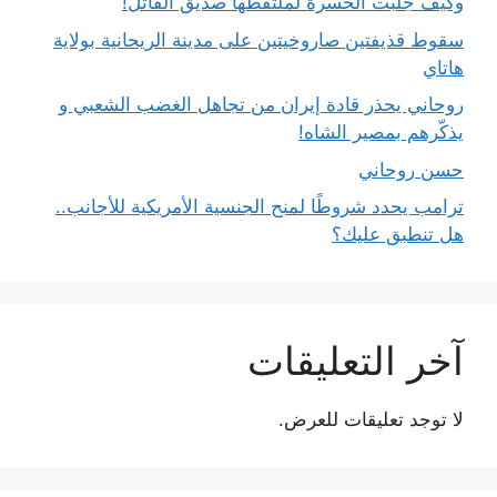
وكيف جلبت الحسرة لملتقطها صديق القاتل!
سقوط قذيفتين صاروخيتين على مدينة الريحانية بولاية
هاتاي
روحاني يحذر قادة إيران من تجاهل الغضب الشعبي و
يذكّرهم بمصير الشاه!
حسن روحاني
ترامب يحدد شروطًا لمنح الجنسية الأمريكية للأجانب..
هل تنطبق عليك؟
آخر التعليقات
لا توجد تعليقات للعرض.