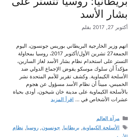
بريطانيا: روسيا تتستر على
بشار الأسد
أكتوبر 27, 2017
بقلم
اتهم وزير الخارجية البريطاني بوريس جونسون، اليوم
الجمعة27 تشرين الأول/أكتوبر 2017، روسيا بمحاولة
التستر على استخدام نظام بشار الأسد لغاز السارين،
مؤكداً أن سلوك موسكو يقوض الإجماع الدولي ضد
الأسلحة الكيماوية. وكشف تقرير للأمم المتحدة نشر
الخميس، مبيناً أن نظام الأسد مسؤول عن هجوم
بالأسلحة الكيماوية على مدينة خان شيخون، أودى بحياة
عشرات الأشخاص في …
اقرأ المزيد
التصنيفات
مرآة العالم
الوسوم
الأسلحة الكيماوية
,
بريطانيا
,
جونسون
,
روسيا
,
نظام
الأسد