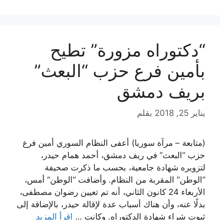
“دكتوراه مزورة” تطيح
بأمين فرع حزب “البعث”
بريف دمشق
يناير 25, 2018
بقلم
(متابعة – مرآة سوريا) أعفى النظام السوري أمين فرع
حزب “البعث” في ريف دمشق، أحمد همام حيدر،
لتزويره شهادة جامعية، بحسب ما ذكرت صحيفة
“الوطن” المقربة من النظام. وأضافت “الوطن” أمس،
الأربعاء 24 كانون الثاني، أنه تم تعيين رضوان مصطفى،
بدلًا عنه، وأن هناك أسباب عدة لإقالة حيدر، بالإضاقة إلى
ثبوت شراء شهادة الدكتوراه. وكانت …
اقرأ المزيد