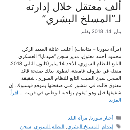
ألف معتقل خلال إدارته
لـ”المسلخ البشري”
يناير 14, 2018
بقلم
(مرآة سوريا – متابعات) أعلنت عائلة العميد الركن
محمود أحمد معتوق، مدير سجن “صيدنايا” العسكري
التابع للنظام السوري، الأحد 14 يناير/كانون الثاني 2018،
مقتله في ظروف غامضة، لتطوى بذلك صفحة قائد
السجن سيئ الصيت التابع للنظام السوري. شقيقة
معتوق قالت في منشور على صفحتها بموقع فيسبوك، إن
شقيقها قتل وهو “يقوم بواجبه الوطني في قريته …
اقرأ
المزيد
التصنيفات
أخبار سوريا
,
مرآة البلد
الوسوم
إعدام
,
المسلخ البشري
,
النظام السوري
,
سجن