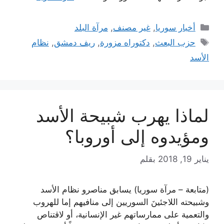
التصنيفات
أخبار سوريا
,
غير مصنف
,
مرآة البلد
الوسوم
حزب البعث
,
دكتوراه مزورة
,
ريف دمشق
,
نظام
الأسد
لماذا يهرب شبيحة الأسد
ومؤيدوه إلى أوروبا؟
يناير 19, 2018
بقلم
(متابعة – مرآة سوريا) يسابق مناصرو نظام الأسد
وشبيحته اللاجئينَ السوريين إلى منافيهم إما للهروب
والتعمية على ممارساتهم غير الإنسانية، أو لاقتناص