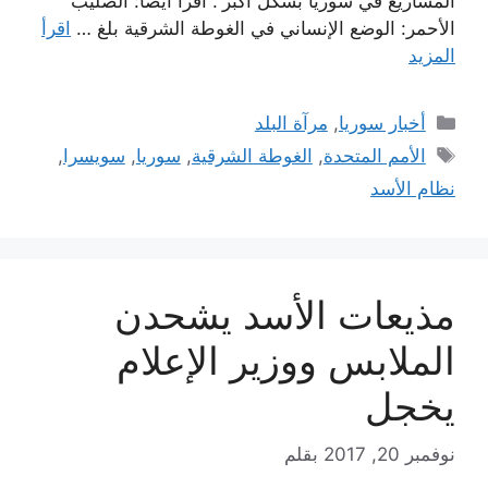
المشاريع في سوريا بشكل أكبر”. اقرأ أيضاً: الصليب
الأحمر: الوضع الإنساني في الغوطة الشرقية بلغ …
اقرأ
المزيد
التصنيفات
أخبار سوريا
,
مرآة البلد
الوسوم
الأمم المتحدة
,
الغوطة الشرقية
,
سوريا
,
سويسرا
,
نظام الأسد
مذيعات الأسد يشحدن
الملابس ووزير الإعلام
يخجل
نوفمبر 20, 2017
بقلم