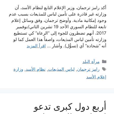
أكد رامز ترجمان، وزير الإعلام التابع لنظام الأسد، أن
وزارته غير قادرة على تأمين لباس للمذيعات بسبب عدم
وجود إمكانية مادية. وأوضح ترجمان، وفق وسائل إعلام
تابعة للنظام السوري الأحد 19 تشرين الثاني/نوفمبر
2017، أنهم تضطرون للجوء إلى “الرعاة” كي تستطيع
وزارته تأمين لباس المذيعات، واصفاً هذا العمل كما لو
أنه “شحادة” أي (تسوُّل). وأشار …
اقرأ المزيد
التصنيفات
مرآة البلد
الوسوم
رامز ترجمان
,
لباس المذيعات
,
نظام الأسد
,
وزارة
إعلام الأسد
أربع دول كبرى تدعو