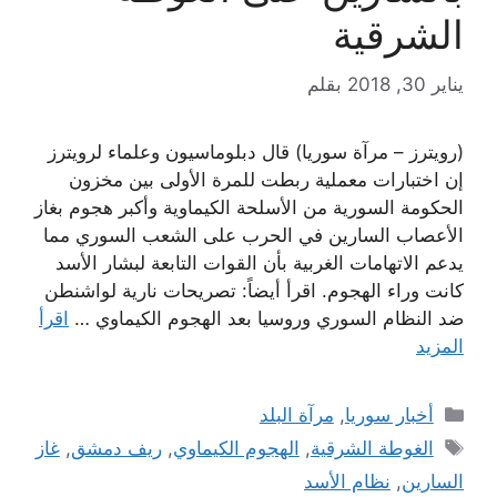
الشرقية
يناير 30, 2018
بقلم
(رويترز – مرآة سوريا) قال دبلوماسيون وعلماء لرويترز
إن اختبارات معملية ربطت للمرة الأولى بين مخزون
الحكومة السورية من الأسلحة الكيماوية وأكبر هجوم بغاز
الأعصاب السارين في الحرب على الشعب السوري مما
يدعم الاتهامات الغربية بأن القوات التابعة لبشار الأسد
كانت وراء الهجوم. اقرأ أيضاً: تصريحات نارية لواشنطن
ضد النظام السوري وروسيا بعد الهجوم الكيماوي …
اقرأ
المزيد
التصنيفات
أخبار سوريا
,
مرآة البلد
الوسوم
الغوطة الشرقية
,
الهجوم الكيماوي
,
ريف دمشق
,
غاز
السارين
,
نظام الأسد