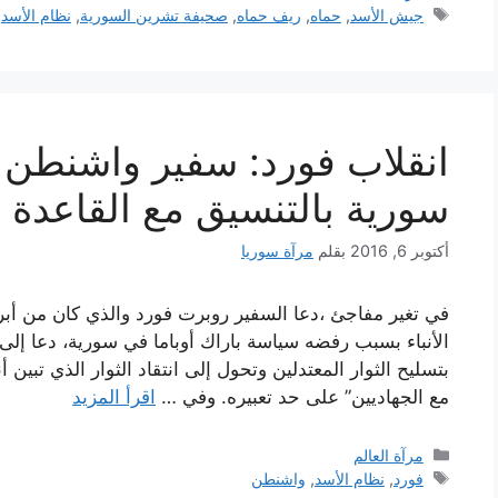
الوسوم
جيش الأسد
,
حماه
,
ريف حماه
,
صحيفة تشرين السورية
,
نظام الأسد
انقلاب فورد: سفير واشنطن ا
سورية بالتنسيق مع القاعدة 
أكتوبر 6, 2016
بقلم
مرآة سوريا
في تغير مفاجئ ،دعا السفير روبرت فورد والذي كان من أبر
الأنباء بسبب رفضه سياسة باراك أوباما في سورية، دعا إلى 
بتسليح الثوار المعتدلين وتحول إلى انتقاد الثوار الذي تبين
مع الجهاديين” على حد تعبيره. وفي …
اقرأ المزيد
التصنيفات
مرآة العالم
الوسوم
فورد
,
نظام الأسد
,
واشنطن