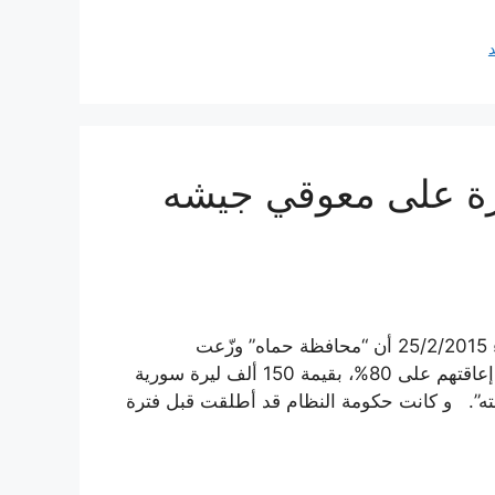
يوزع 150ألف ليرة على معوقي جيشه
قالت صحيفة تشرين الموالية في عددها الصادر يوم الأربعاء 25/2/2015 أن “محافظة حماه” وزّعت
“مساعدات تنموية لجرحى الجيش السوري ممن تزيد نسبة إعاقتهم على 80%، بقيمة 150 ألف ليرة سورية
ته”. و كانت حكومة النظام قد أطلقت قبل فترة