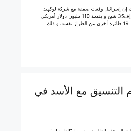
يركية قالت إن إسرائيل وقعت صفقة مع شركة لوكهيد
مارتن الأمريكية العملاقة لشراء 14 طائرة مقاتلة من طراز إف35 شبح و بقيمة 110 مليون دولار أمريكي
للمقاتلة الواحدة. و تشمل الصفقة إضافة إلى الـ 14 طائرة، 19 طائرة أخرى من الطراز نفسه، و ذلك
 التنسيق مع الأسد في
ات الصحف العالمية من بينها “الغارديان”