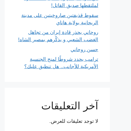
لملتقطها صديق القاتل!
سقوط قذيفتين صاروخيتين على مدينة
الريحانية بولاية هاتاي
روحاني يحذر قادة إيران من تجاهل
الغضب الشعبي و يذكّرهم بمصير الشاه!
حسن روحاني
ترامب يحدد شروطًا لمنح الجنسية
الأمريكية للأجانب.. هل تنطبق عليك؟
آخر التعليقات
لا توجد تعليقات للعرض.