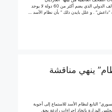
البريطانية و “لوموند” الفرنسية, أن الولايات المتحدة و التحالف الدولي الذي يضم أكثر من 60 دولة لا يوجد
ة “داعش” . و علل بايدن ذلك ” بأن نظام الأسد …
ام” ينهي مناقشة
ي” التابع لنظام الأسد للاستماع إلى أجوبة
مجلس الوزارة باتخاذ إجراءات رادعة بحق