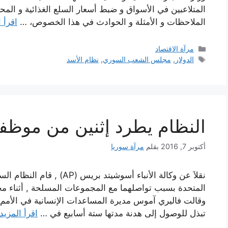
المتلاعبين في الأسواق و ضبط أسعار السلع الغذائية و المح
الملاحظات و الأمثلة و الحوادث في هذا الخصوص، …
اقرأ 
التصنيفات
مرآة الاقتصاد
الوسوم
الدولار
,
مجلس الشعب السوري
,
نظام الأسد
النظام يطرد إثنين من موظفي
أكتوبر 7, 2016
بقلم
مرآة سوريا
نقلاَ عن وكالة الأنباء أسوشي
المتحدة بسبب تواصلهما مع المجموعات المسلحة , أثناء مح
وقالت فاليري آموس مديرة المساعدات الإنسانية في الأمم ال
تبذل للوصول إلى هدنة مدتها ستة أسابيع في …
اقرأ المزيد