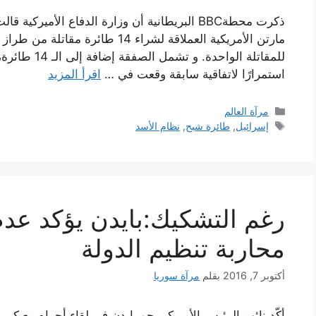
ذكرت محطةBBC البريطانية أن وزارة الدفاع الأم
استمرارًا لاتفاقية سابقة وقعت في …
اقرأ المزيد
التصنيفات
مرآة العالم
الوسوم
إسرائيل
,
طائرة شبح
,
نظام الأسد
رغم التشكيك:بايدن يؤكد عدم
محاربة تنظيم الدولة
أكتوبر 7, 2016
بقلم
مرآة سوريا
أكّد نائب الرئيس الأميركي جو بايدن في لقاء أجراه مع كبري